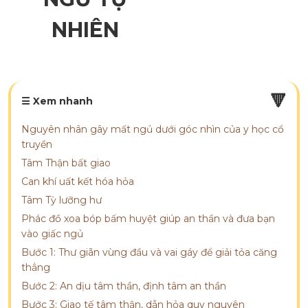
NHIÊN
🔻
☰ Xem nhanh
Nguyên nhân gây mất ngủ dưới góc nhìn của y học cổ
truyền
Tâm Thận bất giao
Can khí uất kết hóa hỏa
Tâm Tỳ lưỡng hư
Phác đồ xoa bóp bấm huyệt giúp an thần và đưa bạn
vào giấc ngủ
Bước 1: Thư giãn vùng đầu và vai gáy để giải tỏa căng
thẳng
Bước 2: An dịu tâm thần, định tâm an thần
Bước 3: Giao tế tâm thận, dẫn hỏa quy nguyên