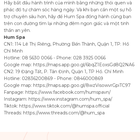
Hãy bắt đầu hành trình của mình bằng những thói quen và
phác đồ tự chăm sóc hàng ngày. Và khi bạn cần một sự hỗ
trợ chuyên sâu hơn, hãy để Hum Spa đồng hành cùng bạn
trên con đường tìm lại những đêm ngon giấc và một tinh
thần an yên.
Hum Spa
CN1: 114 Lê Thị Riêng, Phường Bến Thành, Quận 1, TP. Hồ
Chí Minh
Hotline: 08 5630 0066 - Phone: 028 3925 0066
Google map:
https://maps.app.goo.gl/6bqZ1EoxsGd8Q2NA6
CN2: 19 Đặng Tất, P. Tân Định, Quận 1, TP Hồ. Chí Minh
Hotline: 02836200869 - Phone: 0846000869
Google map:
https://maps.app.goo.gl/8wzVisowvrGpiTC97
Fanpage:
https://www.facebook.com/humspavn/
Instagram:
https://www.instagram.com/hum_spa/
Tiktok:
https://www.tiktok.com/@humspa.official
Threads:
https://www.threads.com/@hum_spa