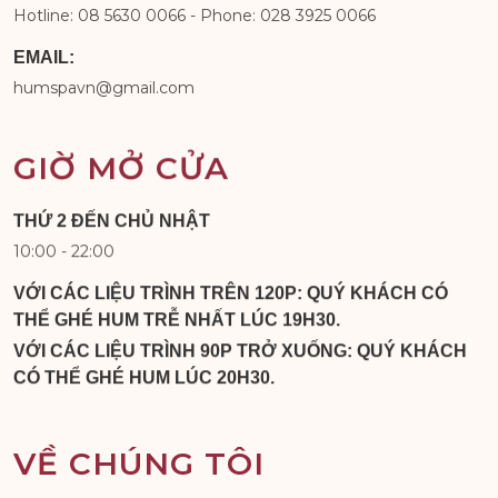
Hotline: 08 5630 0066 - Phone: 028 3925 0066
EMAIL:
humspavn@gmail.com
GIỜ MỞ CỬA
THỨ 2 ĐẾN CHỦ NHẬT
10:00 - 22:00
VỚI CÁC LIỆU TRÌNH TRÊN 120P: QUÝ KHÁCH CÓ
THỂ GHÉ HUM TRỄ NHẤT LÚC 19H30.
VỚI CÁC LIỆU TRÌNH 90P TRỞ XUỐNG: QUÝ KHÁCH
CÓ THỂ GHÉ HUM LÚC 20H30.
VỀ CHÚNG TÔI