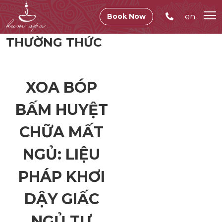
en
Book Now
THƯỜNG THỨC
XOA BÓP
BẤM HUYỆT
CHỮA MẤT
NGỦ: LIỆU
PHÁP KHƠI
DẬY GIẤC
NGỦ TỰ