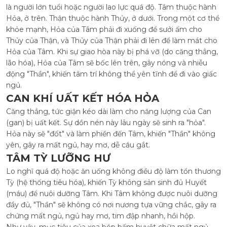
là người lớn tuổi hoặc người lao lực quá độ. Tâm thuộc hành
Hỏa, ở trên. Thận thuộc hành Thủy, ở dưới. Trong một cơ thể
khỏe mạnh, Hỏa của Tâm phải đi xuống để sưởi ấm cho
Thủy của Thận, và Thủy của Thận phải đi lên để làm mát cho
Hỏa của Tâm. Khi sự giao hòa này bị phá vỡ (do căng thẳng,
lão hóa), Hỏa của Tâm sẽ bốc lên trên, gây nóng và nhiễu
động "Thần", khiến tâm trí không thể yên tĩnh để đi vào giấc
ngủ.
CAN KHÍ UẤT KẾT HÓA HỎA
Căng thẳng, tức giận kéo dài làm cho năng lượng của Can
(gan) bị uất kết. Sự dồn nén này lâu ngày sẽ sinh ra "hỏa".
Hỏa này sẽ "đốt" và làm phiền đến Tâm, khiến "Thần" không
yên, gây ra mất ngủ, hay mơ, dễ cáu gắt.
TÂM TỲ LƯỠNG HƯ
Lo nghĩ quá độ hoặc ăn uống không điều độ làm tổn thương
Tỳ (hệ thống tiêu hóa), khiến Tỳ không sản sinh đủ Huyết
(máu) để nuôi dưỡng Tâm. Khi Tâm không được nuôi dưỡng
đầy đủ, "Thần" sẽ không có nơi nương tựa vững chắc, gây ra
chứng mất ngủ, ngủ hay mơ, tim đập nhanh, hồi hộp.
Như vậy, mục tiêu của xoa bóp bấm huyệt chữa mất ngủ