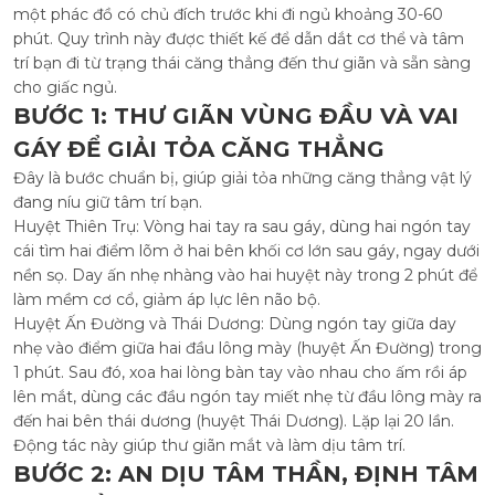
một phác đồ có chủ đích trước khi đi ngủ khoảng 30-60
phút. Quy trình này được thiết kế để dẫn dắt cơ thể và tâm
trí bạn đi từ trạng thái căng thẳng đến thư giãn và sẵn sàng
cho giấc ngủ.
BƯỚC 1: THƯ GIÃN VÙNG ĐẦU VÀ VAI
GÁY ĐỂ GIẢI TỎA CĂNG THẲNG
Đây là bước chuẩn bị, giúp giải tỏa những căng thẳng vật lý
đang níu giữ tâm trí bạn.
Huyệt Thiên Trụ: Vòng hai tay ra sau gáy, dùng hai ngón tay
cái tìm hai điểm lõm ở hai bên khối cơ lớn sau gáy, ngay dưới
nền sọ. Day ấn nhẹ nhàng vào hai huyệt này trong 2 phút để
làm mềm cơ cổ, giảm áp lực lên não bộ.
Huyệt Ấn Đường và Thái Dương: Dùng ngón tay giữa day
nhẹ vào điểm giữa hai đầu lông mày (huyệt Ấn Đường) trong
1 phút. Sau đó, xoa hai lòng bàn tay vào nhau cho ấm rồi áp
lên mắt, dùng các đầu ngón tay miết nhẹ từ đầu lông mày ra
đến hai bên thái dương (huyệt Thái Dương). Lặp lại 20 lần.
Động tác này giúp thư giãn mắt và làm dịu tâm trí.
BƯỚC 2: AN DỊU TÂM THẦN, ĐỊNH TÂM