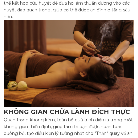
thể kết hợp cứu huyệt để đưa hơi ấm thuần dương vào các
huyệt đạo quan trọng, giúp cơ thể được an định ở tầng sâu
hơn.
KHÔNG GIAN CHỮA LÀNH ĐÍCH THỰC
Quan trọng không kém, toàn bộ quá trình diễn ra trong một
không gian thiền định, giúp tâm trí bạn được hoàn toàn
buông bỏ, tạo điều kiện lý tưởng nhất cho "Thần" quay về an