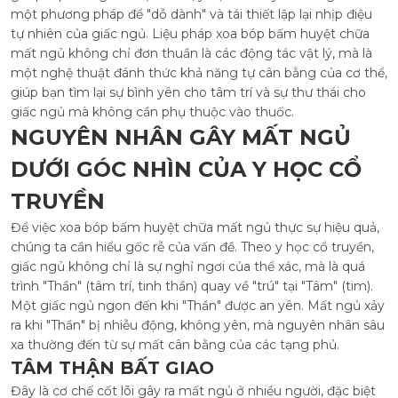
một phương pháp để "dỗ dành" và tái thiết lập lại nhịp điệu
tự nhiên của giấc ngủ. Liệu pháp xoa bóp bấm huyệt chữa
mất ngủ không chỉ đơn thuần là các động tác vật lý, mà là
một nghệ thuật đánh thức khả năng tự cân bằng của cơ thể,
giúp bạn tìm lại sự bình yên cho tâm trí và sự thư thái cho
giấc ngủ mà không cần phụ thuộc vào thuốc.
NGUYÊN NHÂN GÂY MẤT NGỦ
DƯỚI GÓC NHÌN CỦA Y HỌC CỔ
TRUYỀN
Để việc xoa bóp bấm huyệt chữa mất ngủ thực sự hiệu quả,
chúng ta cần hiểu gốc rễ của vấn đề. Theo y học cổ truyền,
giấc ngủ không chỉ là sự nghỉ ngơi của thể xác, mà là quá
trình "Thần" (tâm trí, tinh thần) quay về "trú" tại "Tâm" (tim).
Một giấc ngủ ngon đến khi "Thần" được an yên. Mất ngủ xảy
ra khi "Thần" bị nhiễu động, không yên, mà nguyên nhân sâu
xa thường đến từ sự mất cân bằng của các tạng phủ.
TÂM THẬN BẤT GIAO
Đây là cơ chế cốt lõi gây ra mất ngủ ở nhiều người, đặc biệt