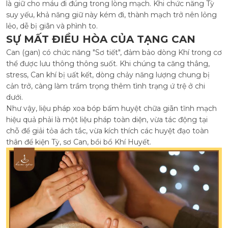
là giữ cho máu đi đúng trong lòng mạch. Khi chức năng Tỳ
suy yếu, khả năng giữ này kém đi, thành mạch trở nên lỏng
lẻo, dễ bị giãn và phình to.
SỰ MẤT ĐIỀU HÒA CỦA TẠNG CAN
Can (gan) có chức năng "Sơ tiết", đảm bảo dòng Khí trong cơ
thể được lưu thông thông suốt. Khi chúng ta căng thẳng,
stress, Can khí bị uất kết, dòng chảy năng lượng chung bị
cản trở, càng làm trầm trọng thêm tình trạng ứ trệ ở chi
dưới.
Như vậy, liệu pháp xoa bóp bấm huyệt chữa giãn tĩnh mạch
hiệu quả phải là một liệu pháp toàn diện, vừa tác động tại
chỗ để giải tỏa ách tắc, vừa kích thích các huyệt đạo toàn
thân để kiện Tỳ, sơ Can, bồi bổ Khí Huyết.