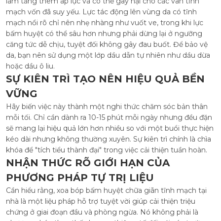
làm tăng thêm áp lực và có thể gây hại cho các van tĩnh
mạch vốn đã suy yếu. Lực tác động lên vùng da có tĩnh
mạch nổi rõ chỉ nên nhẹ nhàng như vuốt ve, trong khi lực
bấm huyệt có thể sâu hơn nhưng phải dừng lại ở ngưỡng
căng tức dễ chịu, tuyệt đối không gây đau buốt. Để bảo vệ
da, bạn nên sử dụng một lớp dầu dẫn tự nhiên như dầu dừa
hoặc dầu ô liu.
SỰ KIÊN TRÌ TẠO NÊN HIỆU QUẢ BỀN
VỮNG
Hãy biến việc này thành một nghi thức chăm sóc bản thân
mỗi tối. Chỉ cần dành ra 10-15 phút mỗi ngày nhưng đều đặn
sẽ mang lại hiệu quả lớn hơn nhiều so với một buổi thực hiện
kéo dài nhưng không thường xuyên. Sự kiên trì chính là chìa
khóa để "tích tiểu thành đại" trong việc cải thiện tuần hoàn.
NHẬN THỨC RÕ GIỚI HẠN CỦA
PHƯƠNG PHÁP TỰ TRỊ LIỆU
Cần hiểu rằng, xoa bóp bấm huyệt chữa giãn tĩnh mạch tại
nhà là một liệu pháp hỗ trợ tuyệt vời giúp cải thiện triệu
chứng ở giai đoạn đầu và phòng ngừa. Nó không phải là