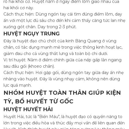
rõ hai khối cơ. Huyệt nằm ở ngay điểm lõm giao nhau của
hai khối cơ này.
Cách thực hiện: Dùng ngón tay cái tìm đúng điểm lõm, day
ấn với một lực đủ sâu cho đến khi cảm thấy căng tức lan nhẹ
xuống gót chân. Day trong 2-3 phút.
HUYỆT NGỤY TRUNG
Đây là huyệt đạo chủ chốt của kinh Bàng Quang ở vùng
chân, có tác dụng mạnh mẽ trong việc thông kinh hoạt lạc,
giảm đau cho cả vùng thắt lưng và toàn bộ chi dưới.
Vị trí huyệt: Nằm ở điểm chính giữa của nếp gấp lằn ngang
sau đầu gối (khoeo chân).
Cách thực hiện: Hơi gập gối, dùng ngón tay giữa day ấn nhẹ
nhàng vào huyệt. Đây là vùng nhạy cảm, không nên dùng
lực quá mạnh.
NHÓM HUYỆT TOÀN THÂN GIÚP KIỆN
TỲ, BỔ HUYẾT TỪ GỐC
HUYỆT HUYẾT HẢI
Huyết Hải, tức là "Biển Máu", là huyệt đạo có quyền năng to
lớn trong việc điều hòa và thúc đẩy mọi vấn đề liên quan đến