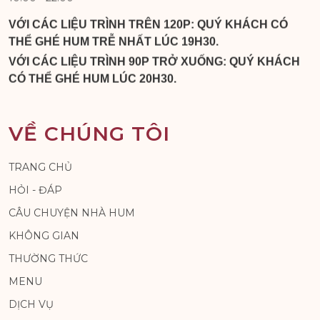
VỚI CÁC LIỆU TRÌNH TRÊN 120P: QUÝ KHÁCH CÓ
THỂ GHÉ HUM TRỄ NHẤT LÚC 19H30.
VỚI CÁC LIỆU TRÌNH 90P TRỞ XUỐNG: QUÝ KHÁCH
CÓ THỂ GHÉ HUM LÚC 20H30.
VỀ CHÚNG TÔI
TRANG CHỦ
HỎI - ĐÁP
CÂU CHUYỆN NHÀ HUM
KHÔNG GIAN
THƯỜNG THỨC
MENU
DỊCH VỤ