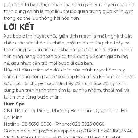
giúp tâm trí bạn được hoàn toàn thư giãn. Sự an yên của tinh
thần cũng chính là một liều thuốc quan trọng giúp khí huyết
trong cơ thể lưu thông hài hòa hơn.
LỜI KẾT
Xoa bóp bấm huyệt chữa giãn tĩnh mạch là một nghệ thuật
chăm sóc sức khỏe tự nhiên, một minh chứng cho thấy cơ
thể chúng ta luôn tiềm ẩn khả năng tự phục hồi. Đôi chân là
nền tảng nâng đỡ toàn bộ cơ thể, đừng để cảm giác nặng
nề, đau nhức cản trở mỗi bước đi của bạn.
Hãy bắt đầu chăm sóc đôi chân của mình ngay hôm nay
bằng những động tác tự xoa bóp kiên trì. Và khi bạn cần một
sự phục hồi chuyên sâu hơn, hãy để Hum Spa đồng hành
cùng bạn trên hành trình tìm lại sự nhẹ nhõm, thoải mái và
tự tin cho từng bước chân.
Hum Spa
CN1: 114 Lê Thị Riêng, Phường Bến Thành, Quận 1, TP. Hồ
Chí Minh
Hotline: 08 5630 0066 - Phone: 028 3925 0066
Google map:
https://maps.app.goo.gl/6bqZ1EoxsGd8Q2NA6
CN2: 19 Đặng Tất, P. Tân Định, Quận 1, TP Hồ. Chí Minh