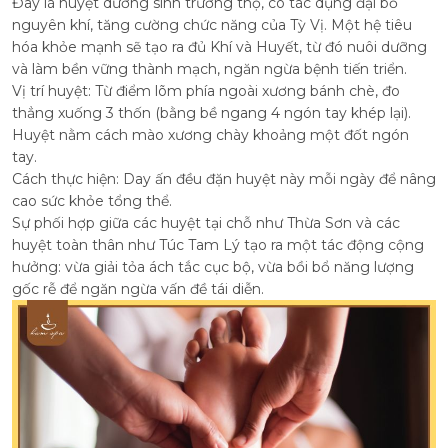
Đây là huyệt dưỡng sinh trường thọ, có tác dụng đại bổ
nguyên khí, tăng cường chức năng của Tỳ Vị. Một hệ tiêu
hóa khỏe mạnh sẽ tạo ra đủ Khí và Huyết, từ đó nuôi dưỡng
và làm bền vững thành mạch, ngăn ngừa bệnh tiến triển.
Vị trí huyệt: Từ điểm lõm phía ngoài xương bánh chè, đo
thẳng xuống 3 thốn (bằng bề ngang 4 ngón tay khép lại).
Huyệt nằm cách mào xương chày khoảng một đốt ngón
tay.
Cách thực hiện: Day ấn đều đặn huyệt này mỗi ngày để nâng
cao sức khỏe tổng thể.
Sự phối hợp giữa các huyệt tại chỗ như Thừa Sơn và các
huyệt toàn thân như Túc Tam Lý tạo ra một tác động cộng
hưởng: vừa giải tỏa ách tắc cục bộ, vừa bồi bổ năng lượng
gốc rễ để ngăn ngừa vấn đề tái diễn.