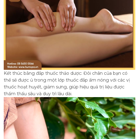
Kết thúc bằng đắp thuốc thảo dược: Đôi chân của bạn có
thể sẽ được ủ trong một lớp thuốc đắp ấm nóng với các vị
thuốc hoạt huyết, giảm sưng, giúp hiệu quả trị liệu được
thẩm thấu sâu và duy trì lâu dài.