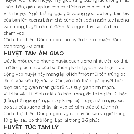
Huyết. Kích thích huyệt này giúp tăng cường lưu thông máu
toàn thân, giảm áp lực cho các tĩnh mạch ở chi dưới.
Vị trí huyệt: Ngồi thẳng, gập gối vuông góc. Úp lòng bàn tay
của bạn lên xương bánh chè cùng bên, bốn ngón tay hướng
vào trong, huyệt nằm ở điểm đầu ngón tay cái của bạn
chạm vào.
Cách thực hiện: Dùng ngón cái day ấn theo chuyển động
tròn trong 2-3 phút.
HUYỆT TAM ÂM GIAO
Đây là một trong những huyệt quan trọng nhất trên cơ thể,
là điểm giao nhau của ba đường kinh Tỳ, Can, và Thận. Tác
động vào huyệt này mang lại lợi ích "một mũi tên trúng ba
đích": vừa kiện Tỳ, vừa sơ Can, vừa bổ Thận, giải quyết toàn
diện các nguyên nhân gốc rễ của suy giãn tĩnh mạch.
Vị trí huyệt: Từ đỉnh mắt cá chân trong, đo thẳng lên 3 thốn
(bằng bề ngang 4 ngón tay khép lại). Huyệt nằm ngay sát
bờ sau của xương chày, ấn vào có cảm giác tê tức nhất.
Cách thực hiện: Dùng ngón tay cái day ấn sâu và giữ trong
10 giây, sau đó thả lỏng. Lặp lại trong 2-3 phút.
HUYỆT TÚC TAM LÝ