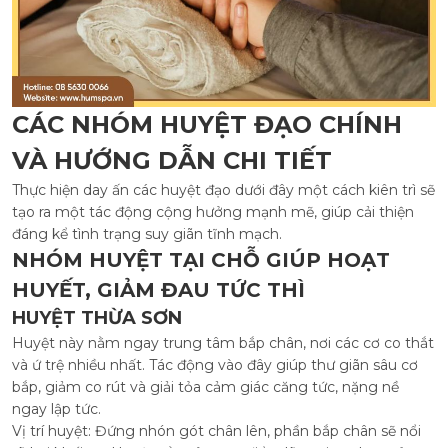
CÁC NHÓM HUYỆT ĐẠO CHÍNH
VÀ HƯỚNG DẪN CHI TIẾT
Thực hiện day ấn các huyệt đạo dưới đây một cách kiên trì sẽ
tạo ra một tác động cộng hưởng mạnh mẽ, giúp cải thiện
đáng kể tình trạng suy giãn tĩnh mạch.
NHÓM HUYỆT TẠI CHỖ GIÚP HOẠT
HUYẾT, GIẢM ĐAU TỨC THÌ
HUYỆT THỪA SƠN
Huyệt này nằm ngay trung tâm bắp chân, nơi các cơ co thắt
và ứ trệ nhiều nhất. Tác động vào đây giúp thư giãn sâu cơ
bắp, giảm co rút và giải tỏa cảm giác căng tức, nặng nề
ngay lập tức.
Vị trí huyệt: Đứng nhón gót chân lên, phần bắp chân sẽ nổi