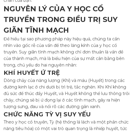
chân của bạn.
NGUYÊN LÝ CỦA Y HỌC CỔ
TRUYỀN TRONG ĐIỀU TRỊ SUY
GIÃN TĨNH MẠCH
Để hiểu tại sao phương pháp này hiệu quả, chúng ta cần
nhìn vào gốc rễ của vấn đề theo lăng kính của y học cổ
truyền. Suy giãn tĩnh mạch không chỉ đơn thuần là vấn đề
của thành mạch, mà là biểu hiện của sự mất cân bằng bên
trong, chủ yếu do hai nguyên nhân:
KHÍ HUYẾT Ứ TRỆ
Dòng chảy của năng lượng (Khí) và máu (Huyết) trong các
đường kinh lạc ở chi dưới bị trì trệ, tắc nghẽn. Khi Khí không
đủ sức để thúc đẩy Huyết, và Huyết không thể lưu thông trôi
chảy, chúng sẽ bị ứ đọng lại ở các tĩnh mạch, gây ra hiện
tượng sưng, đau và nổi rõ các đường gân xanh.
CHỨC NĂNG TỲ VỊ SUY YẾU
Theo y học cổ truyền, Tỳ (hệ thống lá lách và một phần chức
năng tiêu hóa) có một vai trò quan trọng là nhiếp huyết, tức