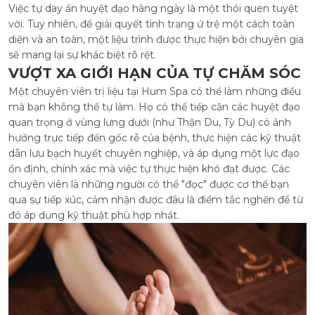
Việc tự day ấn huyệt đạo hàng ngày là một thói quen tuyệt
vời. Tuy nhiên, để giải quyết tình trạng ứ trệ một cách toàn
diện và an toàn, một liệu trình được thực hiện bởi chuyên gia
sẽ mang lại sự khác biệt rõ rệt.
VƯỢT XA GIỚI HẠN CỦA TỰ CHĂM SÓC
Một chuyên viên trị liệu tại Hum Spa có thể làm những điều
mà bạn không thể tự làm. Họ có thể tiếp cận các huyệt đạo
quan trọng ở vùng lưng dưới (như Thận Du, Tỳ Du) có ảnh
hưởng trực tiếp đến gốc rễ của bệnh, thực hiện các kỹ thuật
dẫn lưu bạch huyết chuyên nghiệp, và áp dụng một lực đạo
ổn định, chính xác mà việc tự thực hiện khó đạt được. Các
chuyên viên là những người có thể "đọc" được cơ thể bạn
qua sự tiếp xúc, cảm nhận được đâu là điểm tắc nghẽn để từ
đó áp dụng kỹ thuật phù hợp nhất.