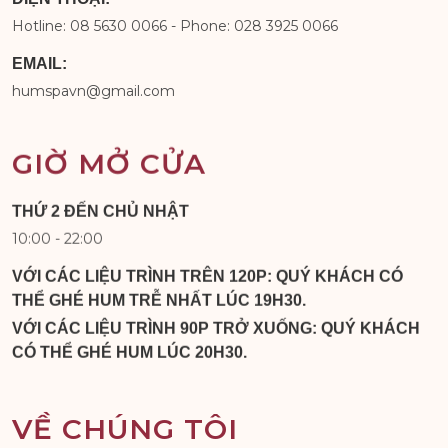
Hotline: 08 5630 0066 - Phone: 028 3925 0066
EMAIL:
humspavn@gmail.com
GIỜ MỞ CỬA
THỨ 2 ĐẾN CHỦ NHẬT
10:00 - 22:00
VỚI CÁC LIỆU TRÌNH TRÊN 120P: QUÝ KHÁCH CÓ
THỂ GHÉ HUM TRỄ NHẤT LÚC 19H30.
VỚI CÁC LIỆU TRÌNH 90P TRỞ XUỐNG: QUÝ KHÁCH
CÓ THỂ GHÉ HUM LÚC 20H30.
VỀ CHÚNG TÔI