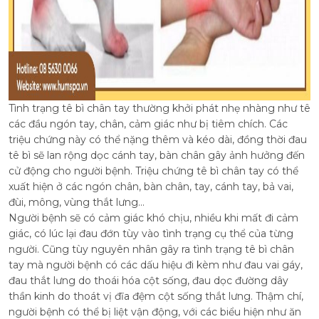
Tình trạng tê bì chân tay thường khởi phát nhẹ nhàng như tê
các đầu ngón tay, chân, cảm giác như bị tiêm chích. Các
triệu chứng này có thể nặng thêm và kéo dài, đồng thời đau
tê bì sẽ lan rộng dọc cánh tay, bàn chân gây ảnh hưởng đến
cử động cho người bệnh. Triệu chứng tê bì chân tay có thể
xuất hiện ở các ngón chân, bàn chân, tay, cánh tay, bả vai,
đùi, mông, vùng thắt lưng...
Người bệnh sẽ có cảm giác khó chịu, nhiều khi mất đi cảm
giác, có lúc lại đau đớn tùy vào tình trạng cụ thể của từng
người. Cũng tùy nguyên nhân gây ra tình trạng tê bì chân
tay mà người bệnh có các dấu hiệu đi kèm như đau vai gáy,
đau thắt lưng do thoái hóa cột sống, đau dọc đường dây
thần kinh do thoát vị đĩa đệm cột sống thắt lưng. Thậm chí,
người bệnh có thể bị liệt vận động, với các biểu hiện như ăn