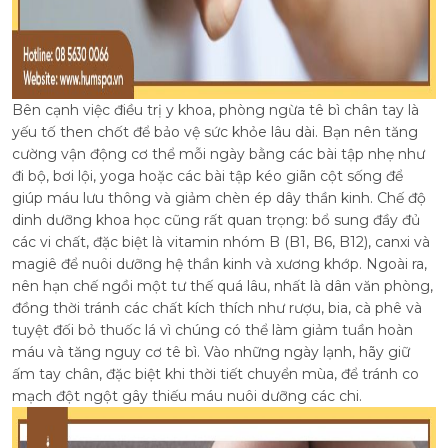
Bên cạnh việc điều trị y khoa, phòng ngừa tê bì chân tay là
yếu tố then chốt để bảo vệ sức khỏe lâu dài. Bạn nên tăng
cường vận động cơ thể mỗi ngày bằng các bài tập nhẹ như
đi bộ, bơi lội, yoga hoặc các bài tập kéo giãn cột sống để
giúp máu lưu thông và giảm chèn ép dây thần kinh. Chế độ
dinh dưỡng khoa học cũng rất quan trọng: bổ sung đầy đủ
các vi chất, đặc biệt là vitamin nhóm B (B1, B6, B12), canxi và
magiê để nuôi dưỡng hệ thần kinh và xương khớp. Ngoài ra,
nên hạn chế ngồi một tư thế quá lâu, nhất là dân văn phòng,
đồng thời tránh các chất kích thích như rượu, bia, cà phê và
tuyệt đối bỏ thuốc lá vì chúng có thể làm giảm tuần hoàn
máu và tăng nguy cơ tê bì. Vào những ngày lạnh, hãy giữ
ấm tay chân, đặc biệt khi thời tiết chuyển mùa, để tránh co
mạch đột ngột gây thiếu máu nuôi dưỡng các chi.