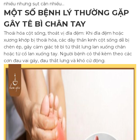
nhiều nhưng sụt cân nhiều...
MỘT SỐ BỆNH LÝ THƯỜNG GẶP
GÂY TÊ BÌ CHÂN TAY
Thoái hóa cột sống, thoát vị đĩa đệm: Khi đĩa đệm hoặc
xương khớp bị thoái hóa, các dây thần kinh cột sống dễ bị
chèn ép, gây cảm giác tê bì từ thắt lưng lan xuống chân
hoặc từ cổ lan xuống tay. Người bệnh có thể kèm theo các
cơn đau vai gáy, đau thắt lưng và khó cử động.