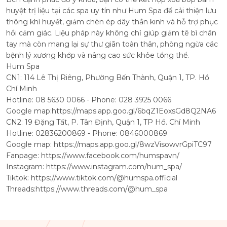
huyệt trị liệu tại các spa uy tín như Hum Spa để cải thiện lưu
thông khí huyết, giảm chèn ép dây thần kinh và hỗ trợ phục
hồi cảm giác. Liệu pháp này không chỉ giúp giảm tê bì chân
tay mà còn mang lại sự thư giãn toàn thân, phòng ngừa các
bệnh lý xương khớp và nâng cao sức khỏe tổng thể.
Hum Spa
CN1: 114 Lê Thị Riêng, Phường Bến Thành, Quận 1, TP. Hồ
Chí Minh
Hotline: 08 5630 0066 - Phone: 028 3925 0066
Google map:
https://maps.app.goo.gl/6bqZ1EoxsGd8Q2NA6
CN2: 19 Đặng Tất, P. Tân Định, Quận 1, TP Hồ. Chí Minh
Hotline: 02836200869 - Phone: 0846000869
Google map:
https://maps.app.goo.gl/8wzVisowvrGpiTC97
Fanpage:
https://www.facebook.com/humspavn/
Instagram:
https://www.instagram.com/hum_spa/
Tiktok:
https://www.tiktok.com/@humspa.official
Threads:
https://www.threads.com/@hum_spa