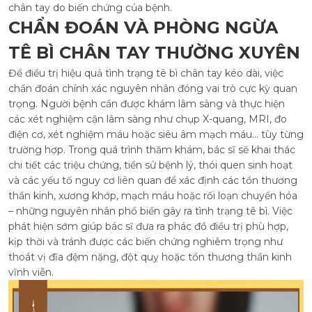
chân tay do biến chứng của bệnh.
CHẨN ĐOÁN VÀ PHÒNG NGỪA
TÊ BÌ CHÂN TAY THƯỜNG XUYÊN
Để điều trị hiệu quả tình trạng tê bì chân tay kéo dài, việc
chẩn đoán chính xác nguyên nhân đóng vai trò cực kỳ quan
trọng. Người bệnh cần được khám lâm sàng và thực hiện
các xét nghiệm cận lâm sàng như chụp X-quang, MRI, đo
điện cơ, xét nghiệm máu hoặc siêu âm mạch máu… tùy từng
trường hợp. Trong quá trình thăm khám, bác sĩ sẽ khai thác
chi tiết các triệu chứng, tiền sử bệnh lý, thói quen sinh hoạt
và các yếu tố nguy cơ liên quan để xác định các tổn thương
thần kinh, xương khớp, mạch máu hoặc rối loạn chuyển hóa
– những nguyên nhân phổ biến gây ra tình trạng tê bì. Việc
phát hiện sớm giúp bác sĩ đưa ra phác đồ điều trị phù hợp,
kịp thời và tránh được các biến chứng nghiêm trọng như
thoát vị đĩa đệm nặng, đột quỵ hoặc tổn thương thần kinh
vĩnh viễn.