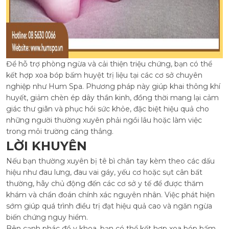
Để hỗ trợ phòng ngừa và cải thiện triệu chứng, bạn có thể
kết hợp xoa bóp bấm huyệt trị liệu tại các cơ sở chuyên
nghiệp như Hum Spa. Phương pháp này giúp khai thông khí
huyết, giảm chèn ép dây thần kinh, đồng thời mang lại cảm
giác thư giãn và phục hồi sức khỏe, đặc biệt hiệu quả cho
những người thường xuyên phải ngồi lâu hoặc làm việc
trong môi trường căng thẳng.
LỜI KHUYÊN
Nếu bạn thường xuyên bị tê bì chân tay kèm theo các dấu
hiệu như đau lưng, đau vai gáy, yếu cơ hoặc sụt cân bất
thường, hãy chủ động đến các cơ sở y tế để được thăm
khám và chẩn đoán chính xác nguyên nhân. Việc phát hiện
sớm giúp quá trình điều trị đạt hiệu quả cao và ngăn ngừa
biến chứng nguy hiểm.
Bên cạnh phác đồ y khoa, bạn có thể kết hợp xoa bóp bấm