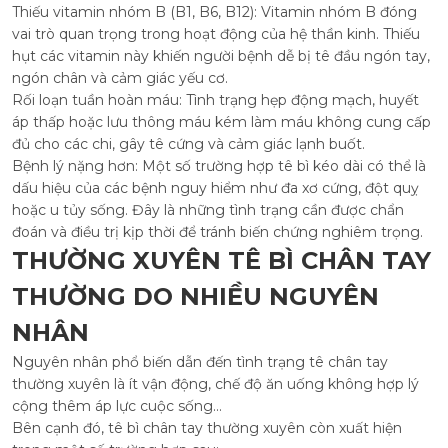
Thiếu vitamin nhóm B (B1, B6, B12): Vitamin nhóm B đóng
vai trò quan trọng trong hoạt động của hệ thần kinh. Thiếu
hụt các vitamin này khiến người bệnh dễ bị tê đầu ngón tay,
ngón chân và cảm giác yếu cơ.
Rối loạn tuần hoàn máu: Tình trạng hẹp động mạch, huyết
áp thấp hoặc lưu thông máu kém làm máu không cung cấp
đủ cho các chi, gây tê cứng và cảm giác lạnh buốt.
Bệnh lý nặng hơn: Một số trường hợp tê bì kéo dài có thể là
dấu hiệu của các bệnh nguy hiểm như đa xơ cứng, đột quỵ
hoặc u tủy sống. Đây là những tình trạng cần được chẩn
đoán và điều trị kịp thời để tránh biến chứng nghiêm trọng.
THƯỜNG XUYÊN TÊ BÌ CHÂN TAY
THƯỜNG DO NHIỀU NGUYÊN
NHÂN
Nguyên nhân phổ biến dẫn đến tình trạng tê chân tay
thường xuyên là ít vận động, chế độ ăn uống không hợp lý
cộng thêm áp lực cuộc sống...
Bên cạnh đó, tê bì chân tay thường xuyên còn xuất hiện