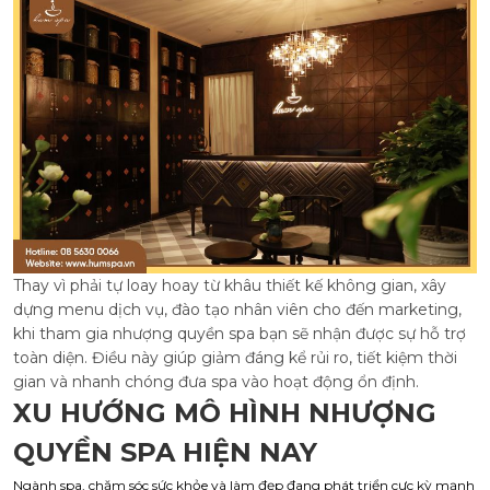
Thay vì phải tự loay hoay từ khâu thiết kế không gian, xây
dựng menu dịch vụ, đào tạo nhân viên cho đến marketing,
khi tham gia nhượng quyền spa bạn sẽ nhận được sự hỗ trợ
toàn diện. Điều này giúp giảm đáng kể rủi ro, tiết kiệm thời
gian và nhanh chóng đưa spa vào hoạt động ổn định.
XU HƯỚNG MÔ HÌNH NHƯỢNG
QUYỀN SPA HIỆN NAY
Ngành spa, chăm sóc sức khỏe và làm đẹp đang phát triển cực kỳ mạnh