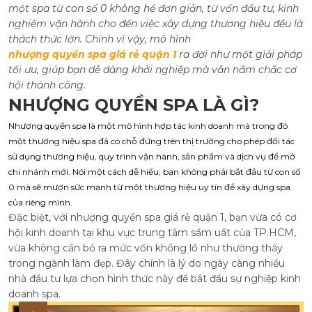
một spa từ con số 0 không hề đơn giản, từ vốn đầu tư, kinh
nghiệm vận hành cho đến việc xây dựng thương hiệu đều là
thách thức lớn. Chính vì vậy, mô hình
nhượng quyền spa giá rẻ quận 1
ra đời như một giải pháp
tối ưu, giúp bạn dễ dàng khởi nghiệp mà vẫn nắm chắc cơ
hội thành công.
NHƯỢNG QUYỀN SPA LÀ GÌ?
Nhượng quyền spa là một mô hình hợp tác kinh doanh mà trong đó
một thương hiệu spa đã có chỗ đứng trên thị trường cho phép đối tác
sử dụng thương hiệu, quy trình vận hành, sản phẩm và dịch vụ để mở
chi nhánh mới. Nói một cách dễ hiểu, bạn không phải bắt đầu từ con số
0 mà sẽ mượn sức mạnh từ một thương hiệu uy tín để xây dựng spa
của riêng mình.
Đặc biệt, với nhượng quyền spa giá rẻ quận 1, bạn vừa có cơ
hội kinh doanh tại khu vực trung tâm sầm uất của TP.HCM,
vừa không cần bỏ ra mức vốn khổng lồ như thường thấy
trong ngành làm đẹp. Đây chính là lý do ngày càng nhiều
nhà đầu tư lựa chọn hình thức này để bắt đầu sự nghiệp kinh
doanh spa.