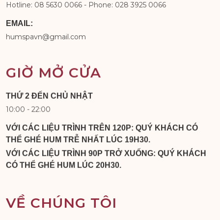
Hotline: 08 5630 0066 - Phone: 028 3925 0066
EMAIL:
humspavn@gmail.com
GIỜ MỞ CỬA
THỨ 2 ĐẾN CHỦ NHẬT
10:00 - 22:00
VỚI CÁC LIỆU TRÌNH TRÊN 120P: QUÝ KHÁCH CÓ
THỂ GHÉ HUM TRỄ NHẤT LÚC 19H30.
VỚI CÁC LIỆU TRÌNH 90P TRỞ XUỐNG: QUÝ KHÁCH
CÓ THỂ GHÉ HUM LÚC 20H30.
VỀ CHÚNG TÔI