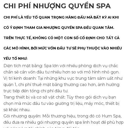
CHI PHÍ NHƯỢNG QUYỀN SPA
CHI PHÍ LÀ YẾU TỐ QUAN TRỌNG HÀNG ĐẦU MÀ BẤT KỲ AI KHI
CÓ Ý ĐỊNH THAM GIA NHƯỢNG QUYỀN SPA ĐỀU QUAN TÂM.
TRÊN THỰC TẾ, KHÔNG CÓ MỘT CON SỐ CỐ ĐỊNH CHO TẤT CẢ
CÁC MÔ HÌNH, BỞI MỨC VỐN ĐẦU TƯ SẼ PHỤ THUỘC VÀO NHIỀU
YẾU TỐ NHƯ:
Diện tích mặt bằng: Spa lớn với nhiều phòng dịch vụ chắc
chắn sẽ cần vốn đầu tư nhiều hơn so với mô hình nhỏ gọn.
Vị trí kinh doanh: Tại những khu vực trung tâm sầm uất như
quận 1, chi phí thuê mặt bằng thường cao hơn, ảnh hưởng
trực tiếp đến tổng chi phí đầu tư.
Trang thiết bị và cơ sở vật chất: Tùy theo gói dịch vụ bạn
chọn mà mức đầu tư vào giường trị liệu, máy móc, thiết bị
sẽ khác nhau.
Gói nhượng quyền: Mỗi thương hiệu, trong đó có Hum Spa,
đều đưa ra nhiều gói nhượng quyền spa linh hoạt để phù hợp