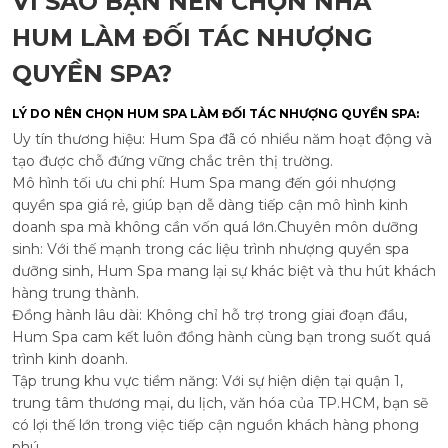
VÌ SAO BẠN NÊN CHỌN NHÀ
HUM LÀM ĐỐI TÁC NHƯỢNG
QUYỀN SPA?
LÝ DO NÊN CHỌN HUM SPA LÀM ĐỐI TÁC NHƯỢNG QUYỀN SPA:
Uy tín thương hiệu: Hum Spa đã có nhiều năm hoạt động và
tạo được chỗ đứng vững chắc trên thị trường.
Mô hình tối ưu chi phí: Hum Spa mang đến gói nhượng
quyền spa giá rẻ, giúp bạn dễ dàng tiếp cận mô hình kinh
doanh spa mà không cần vốn quá lớn.Chuyên môn dưỡng
sinh: Với thế mạnh trong các liệu trình nhượng quyền spa
dưỡng sinh, Hum Spa mang lại sự khác biệt và thu hút khách
hàng trung thành.
Đồng hành lâu dài: Không chỉ hỗ trợ trong giai đoạn đầu,
Hum Spa cam kết luôn đồng hành cùng bạn trong suốt quá
trình kinh doanh.
Tập trung khu vực tiềm năng: Với sự hiện diện tại quận 1,
trung tâm thương mại, du lịch, văn hóa của TP.HCM, bạn sẽ
có lợi thế lớn trong việc tiếp cận nguồn khách hàng phong
phú.