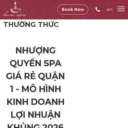
en
Book Now
THƯỜNG THỨC
NHƯỢNG
QUYỀN SPA
GIÁ RẺ QUẬN
1 - MÔ HÌNH
KINH DOANH
LỢI NHUẬN
KHỦNG 2026