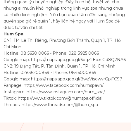
thống quản lý chuyên nghiệp. Đây là cơ hội tuyệt vời cho
những ai muốn khởi nghiệp trong lĩnh vực spa nhưng chưa
có nhiều kinh nghiệm. Nếu bạn quan tâm đến sang nhượng
quyền spa giá rẻ quận 1, hãy liên hệ ngay với Hum Spa để
được tư vấn chi tiết.
Hum Spa
CN1: 114 Lê Thị Riêng, Phường Bến Thành, Quận 1, TP. Hồ
Chí Minh
Hotline: 08 5630 0066 - Phone: 028 3925 0066
Google map:
https://maps.app.goo.gl/6bqZ1EoxsGd8Q2NA6
CN2: 19 Đặng Tất, P. Tân Định, Quận 1, TP Hồ. Chí Minh
Hotline: 02836200869 - Phone: 0846000869
Google map:
https://maps.app.goo.gl/8wzVisowvrGpiTC97
Fanpage:
https://www.facebook.com/humspavn/
Instagram:
https://www.instagram.com/hum_spa/
Tiktok:
https://www.tiktok.com/@humspa.official
Threads:
https://www.threads.com/@hum_spa