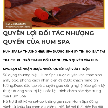
QUYỀN LỢI ĐỐI TÁC NHƯỢNG
QUYỀN CỦA HUM SPA
HUM SPA LÀ THƯƠNG HIỆU SPA DƯỠNG SINH UY TÍN, NỔI BẬT TẠI
TP.HCM. KHI TRỞ THÀNH ĐỐI TÁC NHƯỢNG QUYỀN CỦA HUM
SPA, BẠN SẼ NHẬN ĐƯỢC NHIỀU QUYỀN LỢI VƯỢT TRỘI:
Sử dụng thương hiệu Hum Spa: Được quyền khai thác hình
ảnh, logo, phong cách nhận diện đã được khách hàng tin
tưởng.Được đào tạo và chuyển giao công nghệ: Bao gồm kỹ
thuật dưỡng sinh, trị liệu, các liệu trình chăm sóc đặc trưng
của Hum Spa.
Hỗ trợ thiết kế và set-up không gian spa: Hum Spa đồng
hành từ khâu lựa chọn địa điểm, thiết kế nội thất đến lắp đặt