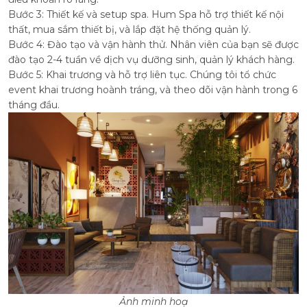
Bước 3: Thiết kế và setup spa. Hum Spa hỗ trợ thiết kế nội
thất, mua sắm thiết bị, và lắp đặt hệ thống quản lý.
Bước 4: Đào tạo và vận hành thử. Nhân viên của bạn sẽ được
đào tạo 2-4 tuần về dịch vụ dưỡng sinh, quản lý khách hàng.
Bước 5: Khai trương và hỗ trợ liên tục. Chúng tôi tổ chức
event khai trương hoành tráng, và theo dõi vận hành trong 6
tháng đầu.
Ảnh minh hoạ