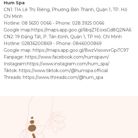
Hum Spa
CN1: 114 Lê Thị Riêng, Phường Bến Thành, Quận 1, TP. Hồ
Chí Minh
Hotline: 08 5630 0066 - Phone: 028 3925 0066
Google map:
https://maps.app.goo.gl/6bqZ1EoxsGd8Q2NA6
CN2: 19 Đặng Tất, P. Tân Định, Quận 1, TP Hồ. Chí Minh
Hotline: 02836200869 - Phone: 0846000869
Google map:
https://maps.app.goo.gl/8wzVisowvrGpiTC97
Fanpage:
https://www.facebook.com/humspavn/
Instagram:
https://www.instagram.com/hum_spa/
Tiktok:
https://www.tiktok.com/@humspa.official
Threads:
https://www.threads.com/@hum_spa