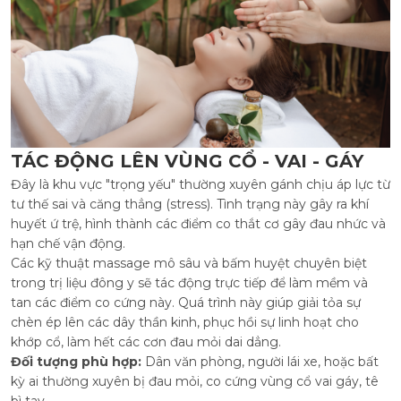
TÁC ĐỘNG LÊN VÙNG CỔ - VAI - GÁY
Đây là khu vực "trọng yếu" thường xuyên gánh chịu áp lực từ
tư thế sai và căng thẳng (stress). Tình trạng này gây ra khí
huyết ứ trệ, hình thành các điểm co thắt cơ gây đau nhức và
hạn chế vận động.
Các kỹ thuật massage mô sâu và bấm huyệt chuyên biệt
trong trị liệu đông y sẽ tác động trực tiếp để làm mềm và
tan các điểm co cứng này. Quá trình này giúp giải tỏa sự
chèn ép lên các dây thần kinh, phục hồi sự linh hoạt cho
khớp cổ, làm hết các cơn đau mỏi dai dẳng.
Đối tượng phù hợp:
Dân văn phòng, người lái xe, hoặc bất
kỳ ai thường xuyên bị đau mỏi, co cứng vùng cổ vai gáy, tê