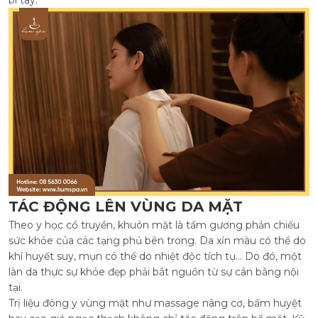
bì tay.
TÁC ĐỘNG LÊN VÙNG DA MẶT
Theo y học cổ truyền, khuôn mặt là tấm gương phản chiếu
sức khỏe của các tạng phủ bên trong. Da xỉn màu có thể do
khí huyết suy, mụn có thể do nhiệt độc tích tụ... Do đó, một
làn da thực sự khỏe đẹp phải bắt nguồn từ sự cân bằng nội
tại.
Trị liệu đông y vùng mặt như massage nâng cơ, bấm huyệt