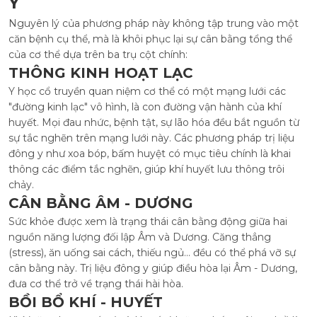
Y
Nguyên lý của phương pháp này không tập trung vào một
căn bệnh cụ thể, mà là khôi phục lại sự cân bằng tổng thể
của cơ thể dựa trên ba trụ cột chính:
THÔNG KINH HOẠT LẠC
Y học cổ truyền quan niệm cơ thể có một mạng lưới các
"đường kinh lạc" vô hình, là con đường vận hành của khí
huyết. Mọi đau nhức, bệnh tật, sự lão hóa đều bắt nguồn từ
sự tắc nghẽn trên mạng lưới này. Các phương pháp trị liệu
đông y như xoa bóp, bấm huyệt có mục tiêu chính là khai
thông các điểm tắc nghẽn, giúp khí huyết lưu thông trôi
chảy.
CÂN BẰNG ÂM - DƯƠNG
Sức khỏe được xem là trạng thái cân bằng động giữa hai
nguồn năng lượng đối lập Âm và Dương. Căng thẳng
(stress), ăn uống sai cách, thiếu ngủ... đều có thể phá vỡ sự
cân bằng này. Trị liệu đông y giúp điều hòa lại Âm - Dương,
đưa cơ thể trở về trạng thái hài hòa.
BỒI BỔ KHÍ - HUYẾT