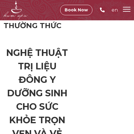
en
Book Now
THƯỜNG THỨC
NGHỆ THUẬT
TRỊ LIỆU
ĐÔNG Y
DƯỠNG SINH
CHO SỨC
KHỎE TRỌN
VẸN VÀ VẺ