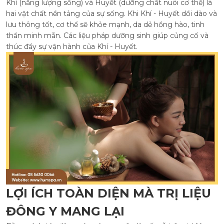
Khí (năng lượng sống) và Huyết (dưỡng chất nuôi cơ thể) là
hai vật chất nền tảng của sự sống. Khi Khí - Huyết dồi dào và
lưu thông tốt, cơ thể sẽ khỏe mạnh, da dẻ hồng hào, tinh
thần minh mẫn. Các liệu pháp dưỡng sinh giúp củng cố và
thúc đẩy sự vận hành của Khí - Huyết.
LỢI ÍCH TOÀN DIỆN MÀ TRỊ LIỆU
ĐÔNG Y MANG LẠI