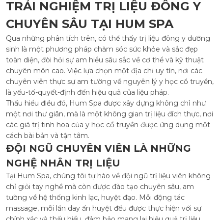
TRẢI NGHIỆM TRỊ LIỆU ĐÔNG Y
CHUYÊN SÂU TẠI HUM SPA
Qua những phân tích trên, có thể thấy trị liệu đông y dưỡng
sinh là một phương pháp chăm sóc sức khỏe và sắc đẹp
toàn diện, đòi hỏi sự am hiểu sâu sắc về cơ thể và kỹ thuật
chuyên môn cao. Việc lựa chọn một địa chỉ uy tín, nơi các
chuyên viên thực sự am tường về nguyên lý y học cổ truyền,
là yếu-tố-quyết-định đến hiệu quả của liệu pháp.
Thấu hiểu điều đó, Hum Spa được xây dựng không chỉ như
một nơi thư giãn, mà là một không gian trị liệu đích thực, nơi
các giá trị tinh hoa của y học cổ truyền được ứng dụng một
cách bài bản và tận tâm.
ĐỘI NGŨ CHUYÊN VIÊN LÀ NHỮNG
NGHỆ NHÂN TRỊ LIỆU
Tại Hum Spa, chúng tôi tự hào về đội ngũ trị liệu viên không
chỉ giỏi tay nghề mà còn được đào tạo chuyên sâu, am
tường về hệ thống kinh lạc, huyệt đạo. Mỗi động tác
massage, mỗi lần day ấn huyệt đều được thực hiện với sự
chính xác và thấu hiểu, đảm bảo mang lại hiệu quả trị liệu