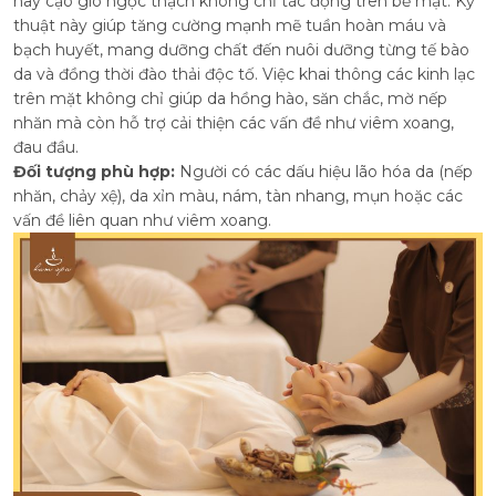
hay cạo gió ngọc thạch không chỉ tác động trên bề mặt. Kỹ
thuật này giúp tăng cường mạnh mẽ tuần hoàn máu và
bạch huyết, mang dưỡng chất đến nuôi dưỡng từng tế bào
da và đồng thời đào thải độc tố. Việc khai thông các kinh lạc
trên mặt không chỉ giúp da hồng hào, săn chắc, mờ nếp
nhăn mà còn hỗ trợ cải thiện các vấn đề như viêm xoang,
đau đầu.
Đối tượng phù hợp:
Người có các dấu hiệu lão hóa da (nếp
nhăn, chảy xệ), da xỉn màu, nám, tàn nhang, mụn hoặc các
vấn đề liên quan như viêm xoang.