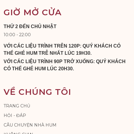
GIỜ MỞ CỬA
THỨ 2 ĐẾN CHỦ NHẬT
10:00 - 22:00
VỚI CÁC LIỆU TRÌNH TRÊN 120P: QUÝ KHÁCH CÓ
THỂ GHÉ HUM TRỄ NHẤT LÚC 19H30.
VỚI CÁC LIỆU TRÌNH 90P TRỞ XUỐNG: QUÝ KHÁCH
CÓ THỂ GHÉ HUM LÚC 20H30.
VỀ CHÚNG TÔI
TRANG CHỦ
HỎI - ĐÁP
CÂU CHUYỆN NHÀ HUM