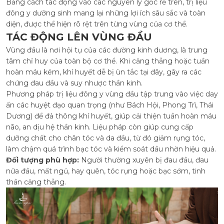
Bằng cách tác động vào các nguyên lý gốc rễ trên, trị liệu
đông y dưỡng sinh mang lại những lợi ích sâu sắc và toàn
diện, được thể hiện rõ rệt trên từng vùng của cơ thể.
TÁC ĐỘNG LÊN VÙNG ĐẦU
Vùng đầu là nơi hội tụ của các đường kinh dương, là trung
tâm chỉ huy của toàn bộ cơ thể. Khi căng thẳng hoặc tuần
hoàn máu kém, khí huyết dễ bị ùn tắc tại đây, gây ra các
chứng đau đầu và suy nhược thần kinh.
Phương pháp trị liệu đông y vùng đầu tập trung vào việc day
ấn các huyệt đạo quan trọng (như Bách Hội, Phong Trì, Thái
Dương) để đả thông khí huyết, giúp cải thiện tuần hoàn máu
não, an dịu hệ thần kinh. Liệu pháp còn giúp cung cấp
dưỡng chất cho chân tóc và da đầu, từ đó giảm rụng tóc,
làm chậm quá trình bạc tóc và kiểm soát dầu nhờn hiệu quả.
Đối tượng phù hợp:
Người thường xuyên bị đau đầu, đau
nửa đầu, mất ngủ, hay quên, tóc rụng hoặc bạc sớm, tinh
thần căng thẳng.