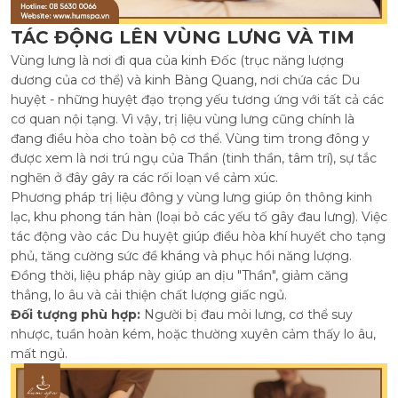
TÁC ĐỘNG LÊN VÙNG LƯNG VÀ TIM
Vùng lưng là nơi đi qua của kinh Đốc (trục năng lượng
dương của cơ thể) và kinh Bàng Quang, nơi chứa các Du
huyệt - những huyệt đạo trọng yếu tương ứng với tất cả các
cơ quan nội tạng. Vì vậy, trị liệu vùng lưng cũng chính là
đang điều hòa cho toàn bộ cơ thể. Vùng tim trong đông y
được xem là nơi trú ngụ của Thần (tinh thần, tâm trí), sự tắc
nghẽn ở đây gây ra các rối loạn về cảm xúc.
Phương pháp trị liệu đông y vùng lưng giúp ôn thông kinh
lạc, khu phong tán hàn (loại bỏ các yếu tố gây đau lưng). Việc
tác động vào các Du huyệt giúp điều hòa khí huyết cho tạng
phủ, tăng cường sức đề kháng và phục hồi năng lượng.
Đồng thời, liệu pháp này giúp an dịu "Thần", giảm căng
thẳng, lo âu và cải thiện chất lượng giấc ngủ.
Đối tượng phù hợp:
Người bị đau mỏi lưng, cơ thể suy
nhược, tuần hoàn kém, hoặc thường xuyên cảm thấy lo âu,
mất ngủ.