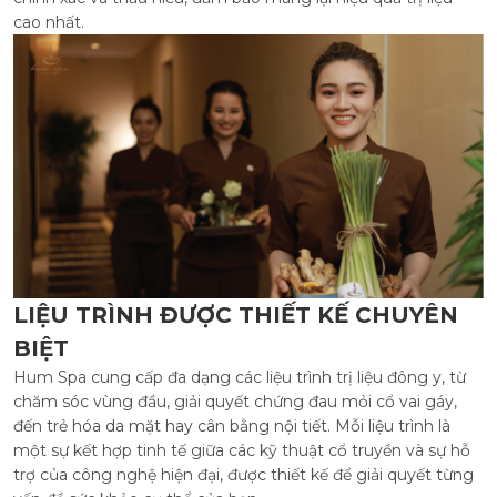
cao nhất.
LIỆU TRÌNH ĐƯỢC THIẾT KẾ CHUYÊN
BIỆT
Hum Spa cung cấp đa dạng các liệu trình trị liệu đông y, từ
chăm sóc vùng đầu, giải quyết chứng đau mỏi cổ vai gáy,
đến trẻ hóa da mặt hay cân bằng nội tiết. Mỗi liệu trình là
một sự kết hợp tinh tế giữa các kỹ thuật cổ truyền và sự hỗ
trợ của công nghệ hiện đại, được thiết kế để giải quyết từng