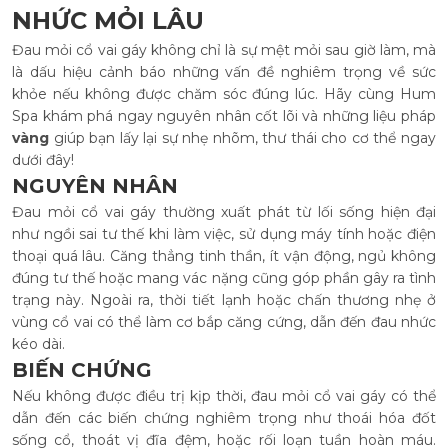
NHỨC MỎI LÂU
Đau mỏi cổ vai gáy không chỉ là sự mệt mỏi sau giờ làm, mà
là dấu hiệu cảnh báo những vấn đề nghiêm trọng về sức
khỏe nếu không được chăm sóc đúng lúc. Hãy cùng Hum
Spa khám phá ngay nguyên nhân cốt lõi và những liệu pháp
vàng
giúp bạn lấy lại sự nhẹ nhõm, thư thái cho cơ thể ngay
dưới đây!
NGUYÊN NHÂN
Đau mỏi cổ vai gáy thường xuất phát từ lối sống hiện đại
như ngồi sai tư thế khi làm việc, sử dụng máy tính hoặc điện
thoại quá lâu. Căng thẳng tinh thần, ít vận động, ngủ không
đúng tư thế hoặc mang vác nặng cũng góp phần gây ra tình
trạng này. Ngoài ra, thời tiết lạnh hoặc chấn thương nhẹ ở
vùng cổ vai có thể làm cơ bắp căng cứng, dẫn đến đau nhức
kéo dài.
BIẾN CHỨNG
Nếu không được điều trị kịp thời, đau mỏi cổ vai gáy có thể
dẫn đến các biến chứng nghiêm trọng như thoái hóa đốt
sống cổ, thoát vị đĩa đệm, hoặc rối loạn tuần hoàn máu.