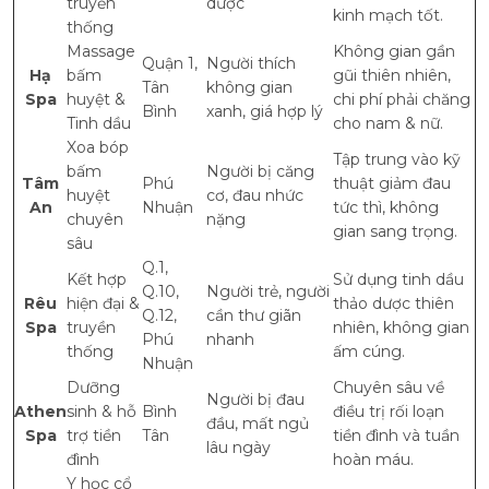
truyền
dược
kinh mạch tốt.
thống
Massage
Không gian gần
Quận 1,
Người thích
Hạ
bấm
gũi thiên nhiên,
Tân
không gian
Spa
huyệt &
chi phí phải chăng
Bình
xanh, giá hợp lý
Tinh dầu
cho nam & nữ.
Xoa bóp
Tập trung vào kỹ
bấm
Người bị căng
Tâm
Phú
thuật giảm đau
huyệt
cơ, đau nhức
An
Nhuận
tức thì, không
chuyên
nặng
gian sang trọng.
sâu
Q.1,
Kết hợp
Sử dụng tinh dầu
Q.10,
Người trẻ, người
Rêu
hiện đại &
thảo dược thiên
Q.12,
cần thư giãn
Spa
truyền
nhiên, không gian
Phú
nhanh
thống
ấm cúng.
Nhuận
Dưỡng
Chuyên sâu về
Người bị đau
Athen
sinh & hỗ
Bình
điều trị rối loạn
đầu, mất ngủ
Spa
trợ tiền
Tân
tiền đình và tuần
lâu ngày
đình
hoàn máu.
Y học cổ