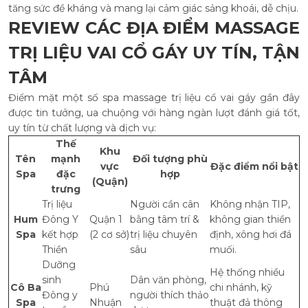
tăng sức đề kháng và mang lại cảm giác sảng khoái, dễ chịu.
REVIEW CÁC ĐỊA ĐIỂM MASSAGE
TRỊ LIỆU VAI CỔ GÁY UY TÍN, TẬN
TÂM
Điểm mặt một số spa massage trị liệu cổ vai gáy gần đây
được tin tưởng, ua chuộng với hàng ngàn lượt đánh giá tốt,
uy tín từ chất lượng và dịch vụ:
Thế
Khu
Tên
mạnh
Đối tượng phù
vực
Đặc điểm nổi bật
Spa
đặc
hợp
(Quận)
trưng
Trị liệu
Người cần cân
Không nhận TIP,
Hum
Đông Y
Quận 1
bằng tâm trí &
không gian thiền
Spa
kết hợp
(2 cơ sở)
trị liệu chuyên
định, xông hơi đá
Thiền
sâu
muối.
Dưỡng
Hệ thống nhiều
sinh
Dân văn phòng,
Cô Ba
Phú
chi nhánh, kỹ
Đông y
người thích thảo
Spa
Nhuận
thuật đả thông