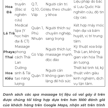
Liệu pháp do bác
truyền
Q.7,
Người cần trị
Hoa
sĩ Lưu Quốc Hải
(Bác sĩ
Q.10, Gò
liệu theo chuẩn
Đà
nghiên cứu, độ tin
nghiên
Vấp
y khoa
cậy cao.
cứu)
Medical
Kết hợp máy móc
Quận 1,
Người thích sự
Spa (Y
hiện đại và bấm
Lá Trà
Phú
chuyên nghiệp,
học hiện
huyệt, vị trí trung
Nhuận
sang trọng
đại & CT)
tâm.
Massage
Kỹ thuật xoa bóp
Người thích lực
Phaya
phong
Thái Lan, không
Gò Vấp
massage mạnh,
Thai
cách Thái
gian văn hóa Thái
độc đáo
Lan
ấn tượng.
Dưỡng
Thiết kế tinh tế, kỹ
Người cần
Hoa
sinh & Tái
thuật viên giàu
Quận 11
không gian tĩnh
Kiều
tạo năng
kinh nghiệm, dịch
lặng để hồi sức
lượng
vụ tận tâm.
Danh sách các spa massage trị liệu cổ vai gáy ở trên
được chúng tôi tổng hợp dựa trên hơn 1000 đánh giá
của khách hàng trên Google Maps, nhận xét trên trình