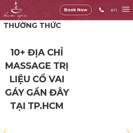
en
Book Now
THƯỜNG THỨC
10+ ĐỊA CHỈ
MASSAGE TRỊ
LIỆU CỔ VAI
GÁY GẦN ĐÂY
TẠI TP.HCM