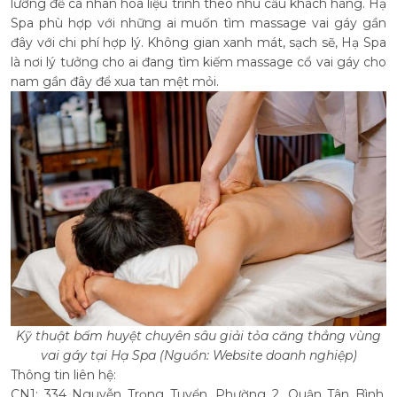
lưỡng để cá nhân hóa liệu trình theo nhu cầu khách hàng. Hạ
Spa phù hợp với những ai muốn tìm massage vai gáy gần
đây với chi phí hợp lý. Không gian xanh mát, sạch sẽ, Hạ Spa
là nơi lý tưởng cho ai đang tìm kiếm massage cổ vai gáy cho
nam gần đây để xua tan mệt mỏi.
Kỹ thuật bấm huyệt chuyên sâu giải tỏa căng thẳng vùng
vai gáy tại Hạ Spa (Nguồn: Website doanh nghiệp)
Thông tin liên hệ:
CN1: 334 Nguyễn Trọng Tuyển, Phường 2, Quận Tân Bình,