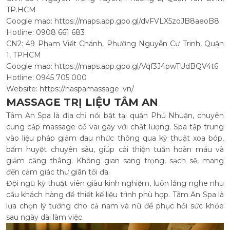
TP.HCM
Google map: https://maps.app.goo.gl/dvFVLX5zoJB8aeoB8
Hotline: 0908 661 683
CN2: 49 Phạm Viết Chánh, Phường Nguyễn Cư Trinh, Quận
1, TPHCM
Google map: https://maps.app.goo.gl/Vqf3J4pwTUdBQV4t6
Hotline: 0945 705 000
Website: https://haspamassage .vn/
MASSAGE TRỊ LIỆU TÂM AN
Tâm An Spa là địa chỉ nổi bật tại quận Phú Nhuận, chuyên
cung cấp massage cổ vai gáy với chất lượng. Spa tập trung
vào liệu pháp giảm đau nhức thông qua kỹ thuật xoa bóp,
bấm huyệt chuyên sâu, giúp cải thiện tuần hoàn máu và
giảm căng thẳng. Không gian sang trọng, sạch sẽ, mang
đến cảm giác thư giãn tối đa.
Đội ngũ kỹ thuật viên giàu kinh nghiệm, luôn lắng nghe nhu
cầu khách hàng để thiết kế liệu trình phù hợp. Tâm An Spa là
lựa chọn lý tưởng cho cả nam và nữ để phục hồi sức khỏe
sau ngày dài làm việc.