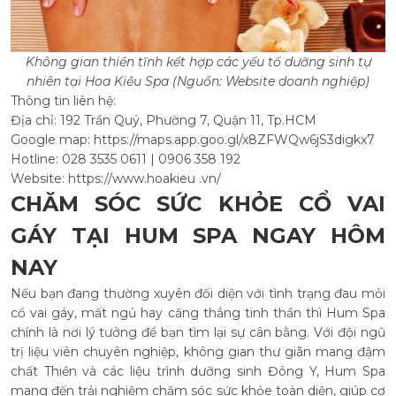
Không gian thiền tĩnh kết hợp các yếu tố dưỡng sinh tự
nhiên tại Hoa Kiều Spa (Nguồn: Website doanh nghiệp)
Thông tin liên hệ:
Địa chỉ: 192 Trần Quý, Phường 7, Quận 11, Tp.HCM
Google map: https://maps.app.goo.gl/x8ZFWQw6jS3digkx7
Hotline: 028 3535 0611 | 0906 358 192
Website: https://www.hoakieu .vn/
CHĂM SÓC SỨC KHỎE CỔ VAI
GÁY TẠI HUM SPA NGAY HÔM
NAY
Nếu bạn đang thường xuyên đối diện với tình trạng đau mỏi
cổ vai gáy, mất ngủ hay căng thẳng tinh thần thì Hum Spa
chính là nơi lý tưởng để bạn tìm lại sự cân bằng. Với đội ngũ
trị liệu viên chuyên nghiệp, không gian thư giãn mang đậm
chất Thiền và các liệu trình dưỡng sinh Đông Y, Hum Spa
mang đến trải nghiệm chăm sóc sức khỏe toàn diện, giúp cơ