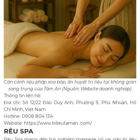
Cận cảnh liệu pháp xoa bóp, ấn huyệt trị liệu tại không gian
sang trọng của Tâm An (Nguồn: Website doanh nghiệp)
Thông tin liên hệ:
Địa chỉ: Số 12/22 Đào Duy Anh, Phường 9, Phú Nhuận, Hồ
Chí Minh, Việt Nam
Hotline: 0908 804 134
Website: https://www.trilieutaman .com/
RÊU SPA
Rêu Spa mang đến trải nghiệm massage cổ vai gáy trị liệu