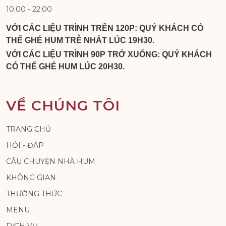
10:00 - 22:00
VỚI CÁC LIỆU TRÌNH TRÊN 120P: QUÝ KHÁCH CÓ
THỂ GHÉ HUM TRỄ NHẤT LÚC 19H30.
VỚI CÁC LIỆU TRÌNH 90P TRỞ XUỐNG: QUÝ KHÁCH
CÓ THỂ GHÉ HUM LÚC 20H30.
VỀ CHÚNG TÔI
TRANG CHỦ
HỎI - ĐÁP
CÂU CHUYỆN NHÀ HUM
KHÔNG GIAN
THƯỜNG THỨC
MENU