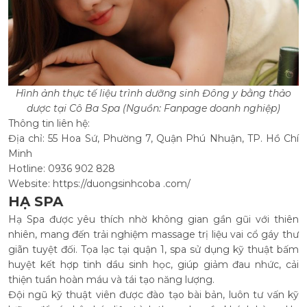
Hình ảnh thực tế liệu trình dưỡng sinh Đông y bằng thảo
dược tại Cô Ba Spa (Nguồn: Fanpage doanh nghiệp)
Thông tin liên hệ:
Địa chỉ: 55 Hoa Sứ, Phường 7, Quận Phú Nhuận, TP. Hồ Chí
Minh
Hotline: 0936 902 828
Website: https://duongsinhcoba .com/
HẠ SPA
Hạ Spa được yêu thích nhờ không gian gần gũi với thiên
nhiên, mang đến trải nghiệm massage trị liệu vai cổ gáy thư
giãn tuyệt đối. Tọa lạc tại quận 1, spa sử dụng kỹ thuật bấm
huyệt kết hợp tinh dầu sinh học, giúp giảm đau nhức, cải
thiện tuần hoàn máu và tái tạo năng lượng.
Đội ngũ kỹ thuật viên được đào tạo bài bản, luôn tư vấn kỹ