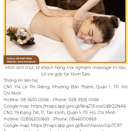
Hình ảnh thực tế khách hàng trải nghiệm massage trị liệu
cổ vai gáy tại Hum Spa
Thông tin liên hệ:
CN1: 114 Lê Thị Riêng, Phường Bến Thành, Quận 1, TP. Hồ
Chí Minh
Hotline: 08 5630 0066 - Phone: 028 3925 0066
Google map:
https://maps.app.goo.gl/6bqZ1EoxsGd8Q2NA6
CN2: 19 Đặng Tất, P. Tân Định, Quận 1, TP Hồ. Chí Minh
Hotline: 02836200869 - Phone: 0846000869
Google map:
https://maps.app.goo.gl/8wzVisowvrGpiTC97