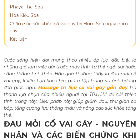
Phaya Thai Spa
Hoa Kiều Spa
Chăm sóc sức khỏe cổ vai gáy tại Hum Spa ngay hôm
nay
Kết luận
Cuộc sống hiện đại mang theo nhiều áp lực, đặc biệt là
những giờ làm việc dài trước máy tính, tư thế ngồi sai hoặc
căng thẳng tinh thần. Hậu quả thường thấy là đau mỏi cổ
vai gáy, khiến bạn khó chịu, giảm tập trung và ảnh hưởng
đến giấc ngủ.
Massage trị liệu cổ vai gáy gần đây
trở
thành lựa chọn của nhiều người tại TP.HCM để cải thiện
tình trạng này. Liệu pháp này giúp giảm đau, thư giãn cơ
bắp, tăng cường lưu thông máu và nâng cao sức khỏe tổng
thể.
ĐAU MỎI CỔ VAI GÁY - NGUYÊN
NHÂN VÀ CÁC BIẾN CHỨNG KHI