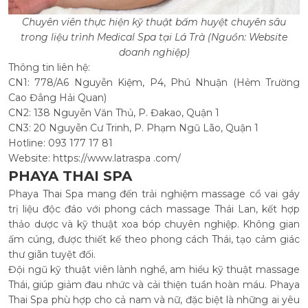
Chuyên viên thực hiện kỹ thuật bấm huyệt chuyên sâu
trong liệu trình Medical Spa tại Lá Trà (Nguồn: Website
doanh nghiệp)
Thông tin liên hệ:
CN1: 778/A6 Nguyễn Kiệm, P4, Phú Nhuận (Hẻm Trường
Cao Đẳng Hải Quan)
CN2: 138 Nguyễn Văn Thủ, P. Đakao, Quận 1
CN3: 20 Nguyễn Cư Trinh, P. Phạm Ngũ Lão, Quận 1
Hotline: 093 177 17 81
Website: https://www.latraspa .com/
PHAYA THAI SPA
Phaya Thai Spa mang đến trải nghiệm massage cổ vai gáy
trị liệu độc đáo với phong cách massage Thái Lan, kết hợp
thảo dược và kỹ thuật xoa bóp chuyên nghiệp. Không gian
ấm cúng, được thiết kế theo phong cách Thái, tạo cảm giác
thư giãn tuyệt đối.
Đội ngũ kỹ thuật viên lành nghề, am hiểu kỹ thuật massage
Thái, giúp giảm đau nhức và cải thiện tuần hoàn máu. Phaya
Thai Spa phù hợp cho cả nam và nữ, đặc biệt là những ai yêu