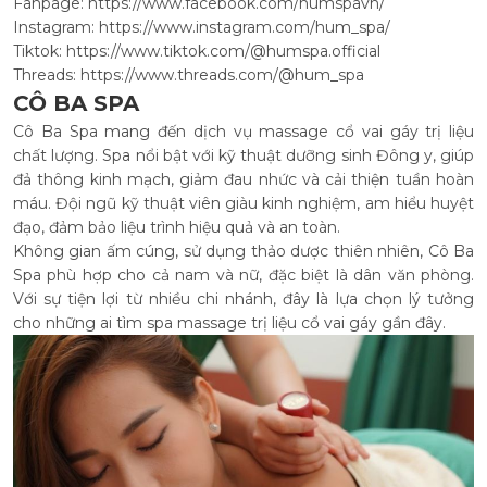
Fanpage:
https://www.facebook.com/humspavn/
Instagram:
https://www.instagram.com/hum_spa/
Tiktok:
https://www.tiktok.com/@humspa.official
Threads:
https://www.threads.com/@hum_spa
CÔ BA SPA
Cô Ba Spa mang đến dịch vụ massage cổ vai gáy trị liệu
chất lượng. Spa nổi bật với kỹ thuật dưỡng sinh Đông y, giúp
đả thông kinh mạch, giảm đau nhức và cải thiện tuần hoàn
máu. Đội ngũ kỹ thuật viên giàu kinh nghiệm, am hiểu huyệt
đạo, đảm bảo liệu trình hiệu quả và an toàn.
Không gian ấm cúng, sử dụng thảo dược thiên nhiên, Cô Ba
Spa phù hợp cho cả nam và nữ, đặc biệt là dân văn phòng.
Với sự tiện lợi từ nhiều chi nhánh, đây là lựa chọn lý tưởng
cho những ai tìm spa massage trị liệu cổ vai gáy gần đây.