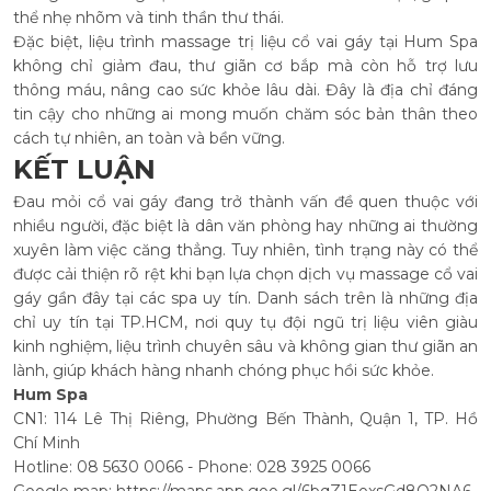
thể nhẹ nhõm và tinh thần thư thái.
Đặc biệt, liệu trình massage trị liệu cổ vai gáy tại Hum Spa
không chỉ giảm đau, thư giãn cơ bắp mà còn hỗ trợ lưu
thông máu, nâng cao sức khỏe lâu dài. Đây là địa chỉ đáng
tin cậy cho những ai mong muốn chăm sóc bản thân theo
cách tự nhiên, an toàn và bền vững.
KẾT LUẬN
Đau mỏi cổ vai gáy đang trở thành vấn đề quen thuộc với
nhiều người, đặc biệt là dân văn phòng hay những ai thường
xuyên làm việc căng thẳng. Tuy nhiên, tình trạng này có thể
được cải thiện rõ rệt khi bạn lựa chọn dịch vụ massage cổ vai
gáy gần đây tại các spa uy tín. Danh sách trên là những địa
chỉ uy tín tại TP.HCM, nơi quy tụ đội ngũ trị liệu viên giàu
kinh nghiệm, liệu trình chuyên sâu và không gian thư giãn an
lành, giúp khách hàng nhanh chóng phục hồi sức khỏe.
Hum Spa
CN1: 114 Lê Thị Riêng, Phường Bến Thành, Quận 1, TP. Hồ
Chí Minh
Hotline: 08 5630 0066 - Phone: 028 3925 0066
Google map:
https://maps.app.goo.gl/6bqZ1EoxsGd8Q2NA6