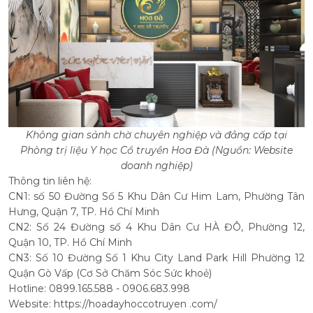
Không gian sảnh chờ chuyên nghiệp và đẳng cấp tại
Phòng trị liệu Y học Cổ truyền Hoa Đà (Nguồn: Website
doanh nghiệp)
Thông tin liên hệ:
CN1: số 50 Đường Số 5 Khu Dân Cư Him Lam, Phường Tân
Hưng, Quận 7, TP. Hồ Chí Minh
CN2: Số 24 Đường số 4 Khu Dân Cư HÀ ĐÔ, Phường 12,
Quận 10, TP. Hồ Chí Minh
CN3: Số 10 Đường Số 1 Khu City Land Park Hill Phường 12
Quận Gò Vấp (Cơ Sở Chăm Sóc Sức khoẻ)
Hotline: 0899.165.588 - 0906.683.998
Website: https://hoadayhoccotruyen .com/