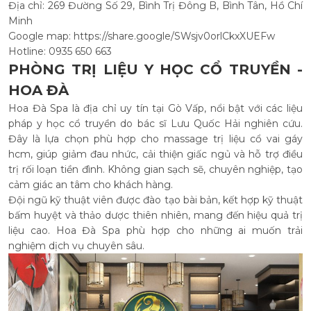
Địa chỉ: 269 Đường Số 29, Bình Trị Đông B, Bình Tân, Hồ Chí
Minh
Google map: https://share.google/SWsjv0orlCkxXUEFw
Hotline: 0935 650 663
PHÒNG TRỊ LIỆU Y HỌC CỔ TRUYỀN -
HOA ĐÀ
Hoa Đà Spa là địa chỉ uy tín tại Gò Vấp, nổi bật với các liệu
pháp y học cổ truyền do bác sĩ Lưu Quốc Hải nghiên cứu.
Đây là lựa chọn phù hợp cho massage trị liệu cổ vai gáy
hcm, giúp giảm đau nhức, cải thiện giấc ngủ và hỗ trợ điều
trị rối loạn tiền đình. Không gian sạch sẽ, chuyên nghiệp, tạo
cảm giác an tâm cho khách hàng.
Đội ngũ kỹ thuật viên được đào tạo bài bản, kết hợp kỹ thuật
bấm huyệt và thảo dược thiên nhiên, mang đến hiệu quả trị
liệu cao. Hoa Đà Spa phù hợp cho những ai muốn trải
nghiệm dịch vụ chuyên sâu.