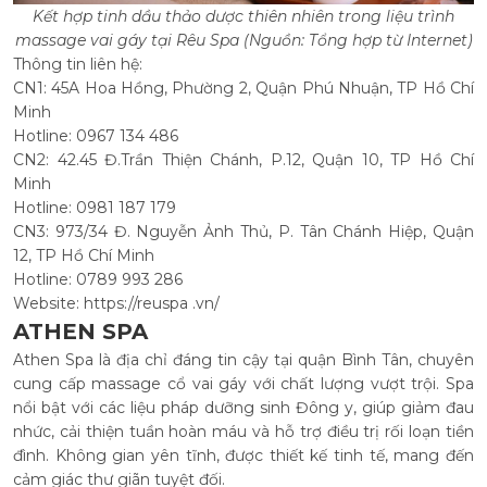
Kết hợp tinh dầu thảo dược thiên nhiên trong liệu trình
massage vai gáy tại Rêu Spa (Nguồn: Tổng hợp từ Internet)
Thông tin liên hệ:
CN1: 45A Hoa Hồng, Phường 2, Quận Phú Nhuận, TP Hồ Chí
Minh
Hotline: 0967 134 486
CN2: 42.45 Đ.Trần Thiện Chánh, P.12, Quận 10, TP Hồ Chí
Minh
Hotline: 0981 187 179
CN3: 973/34 Đ. Nguyễn Ảnh Thủ, P. Tân Chánh Hiệp, Quận
12, TP Hồ Chí Minh
Hotline: 0789 993 286
Website: https://reuspa .vn/
ATHEN SPA
Athen Spa là địa chỉ đáng tin cậy tại quận Bình Tân, chuyên
cung cấp massage cổ vai gáy với chất lượng vượt trội. Spa
nổi bật với các liệu pháp dưỡng sinh Đông y, giúp giảm đau
nhức, cải thiện tuần hoàn máu và hỗ trợ điều trị rối loạn tiền
đình. Không gian yên tĩnh, được thiết kế tinh tế, mang đến
cảm giác thư giãn tuyệt đối.