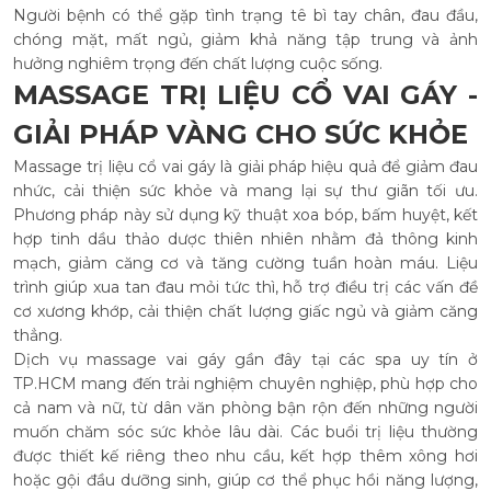
Người bệnh có thể gặp tình trạng tê bì tay chân, đau đầu,
chóng mặt, mất ngủ, giảm khả năng tập trung và ảnh
hưởng nghiêm trọng đến chất lượng cuộc sống.
MASSAGE TRỊ LIỆU CỔ VAI GÁY -
GIẢI PHÁP VÀNG CHO SỨC KHỎE
Massage trị liệu cổ vai gáy là giải pháp hiệu quả để giảm đau
nhức, cải thiện sức khỏe và mang lại sự thư giãn tối ưu.
Phương pháp này sử dụng kỹ thuật xoa bóp, bấm huyệt, kết
hợp tinh dầu thảo dược thiên nhiên nhằm đả thông kinh
mạch, giảm căng cơ và tăng cường tuần hoàn máu. Liệu
trình giúp xua tan đau mỏi tức thì, hỗ trợ điều trị các vấn đề
cơ xương khớp, cải thiện chất lượng giấc ngủ và giảm căng
thẳng.
Dịch vụ massage vai gáy gần đây tại các spa uy tín ở
TP.HCM mang đến trải nghiệm chuyên nghiệp, phù hợp cho
cả nam và nữ, từ dân văn phòng bận rộn đến những người
muốn chăm sóc sức khỏe lâu dài. Các buổi trị liệu thường
được thiết kế riêng theo nhu cầu, kết hợp thêm xông hơi
hoặc gội đầu dưỡng sinh, giúp cơ thể phục hồi năng lượng,