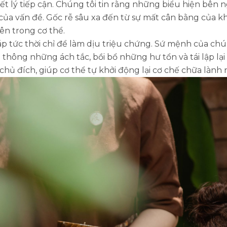
t lý tiếp cận. Chúng tôi tin rằng những biểu hiện bên n
ủa vấn đề. Gốc rễ sâu xa đến từ sự mất cân bằng của kh
ên trong cơ thể.
 tức thời chỉ để làm dịu triệu chứng. Sứ mệnh của chún
thông những ách tắc, bồi bổ những hư tổn và tái lập lại
chủ đích, giúp cơ thể tự khởi động lại cơ chế chữa lành nộ