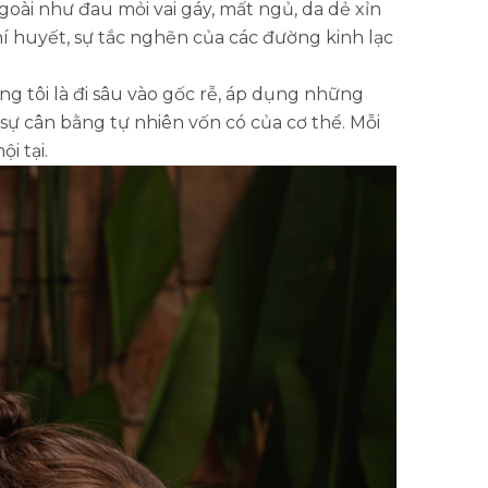
goài như đau mỏi vai gáy, mất ngủ, da dẻ xỉn
í huyết, sự tắc nghẽn của các đường kinh lạc
g tôi là đi sâu vào gốc rễ, áp dụng những
 sự cân bằng tự nhiên vốn có của cơ thể. Mỗi
i tại.