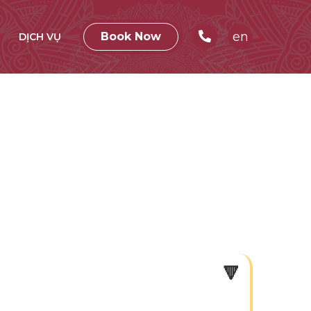
en
Book Now
DỊCH VỤ
🔻