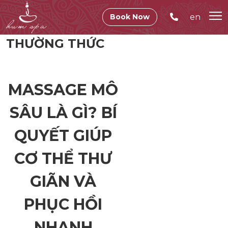
en
Book Now
THƯỜNG THỨC
MASSAGE MÔ
SÂU LÀ GÌ? BÍ
QUYẾT GIÚP
CƠ THỂ THƯ
GIÃN VÀ
PHỤC HỒI
NHANH