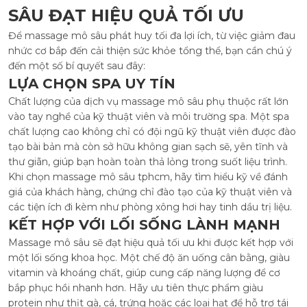
SÂU ĐẠT HIỆU QUẢ TỐI ƯU
Để massage mô sâu phát huy tối đa lợi ích, từ việc giảm đau
nhức cơ bắp đến cải thiện sức khỏe tổng thể, bạn cần chú ý
đến một số bí quyết sau đây:
LỰA CHỌN SPA UY TÍN
Chất lượng của dịch vụ massage mô sâu phụ thuộc rất lớn
vào tay nghề của kỹ thuật viên và môi trường spa. Một spa
chất lượng cao không chỉ có đội ngũ kỹ thuật viên được đào
tạo bài bản mà còn sở hữu không gian sạch sẽ, yên tĩnh và
thư giãn, giúp bạn hoàn toàn thả lỏng trong suốt liệu trình.
Khi chọn massage mô sâu tphcm, hãy tìm hiểu kỹ về đánh
giá của khách hàng, chứng chỉ đào tạo của kỹ thuật viên và
các tiện ích đi kèm như phòng xông hơi hay tinh dầu trị liệu.
KẾT HỢP VỚI LỐI SỐNG LÀNH MẠNH
Massage mô sâu sẽ đạt hiệu quả tối ưu khi được kết hợp với
một lối sống khoa học. Một chế độ ăn uống cân bằng, giàu
vitamin và khoáng chất, giúp cung cấp năng lượng để cơ
bắp phục hồi nhanh hơn. Hãy ưu tiên thực phẩm giàu
protein như thịt gà, cá, trứng hoặc các loại hạt để hỗ trợ tái