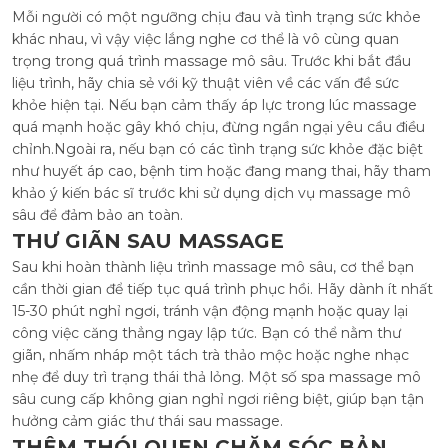
Mỗi người có một ngưỡng chịu đau và tình trạng sức khỏe
khác nhau, vì vậy việc lắng nghe cơ thể là vô cùng quan
trọng trong quá trình massage mô sâu. Trước khi bắt đầu
liệu trình, hãy chia sẻ với kỹ thuật viên về các vấn đề sức
khỏe hiện tại. Nếu bạn cảm thấy áp lực trong lúc massage
quá mạnh hoặc gây khó chịu, đừng ngần ngại yêu cầu điều
chỉnh.Ngoài ra, nếu bạn có các tình trạng sức khỏe đặc biệt
như huyết áp cao, bệnh tim hoặc đang mang thai, hãy tham
khảo ý kiến bác sĩ trước khi sử dụng dịch vụ massage mô
sâu để đảm bảo an toàn.
THƯ GIÃN SAU MASSAGE
Sau khi hoàn thành liệu trình massage mô sâu, cơ thể bạn
cần thời gian để tiếp tục quá trình phục hồi. Hãy dành ít nhất
15-30 phút nghỉ ngơi, tránh vận động mạnh hoặc quay lại
công việc căng thẳng ngay lập tức. Bạn có thể nằm thư
giãn, nhấm nháp một tách trà thảo mộc hoặc nghe nhạc
nhẹ để duy trì trạng thái thả lỏng. Một số spa massage mô
sâu cung cấp không gian nghỉ ngơi riêng biệt, giúp bạn tận
hưởng cảm giác thư thái sau massage.
THÊM THÓI QUEN CHĂM SÓC BẢN