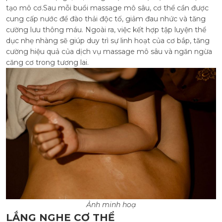
tạo mô cơ.Sau mỗi buổi massage mô sâu, cơ thể cần được
cung cấp nước để đào thải độc tố, giảm đau nhức và tăng
cường lưu thông máu. Ngoài ra, việc kết hợp tập luyện thể
dục nhẹ nhàng sẽ giúp duy trì sự linh hoạt của cơ bắp, tăng
cường hiệu quả của dịch vụ massage mô sâu và ngăn ngừa
căng cơ trong tương lai.
Ảnh minh hoạ
LẮNG NGHE CƠ THỂ