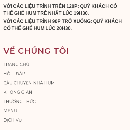
VỚI CÁC LIỆU TRÌNH TRÊN 120P: QUÝ KHÁCH CÓ
THỂ GHÉ HUM TRỄ NHẤT LÚC 19H30.
VỚI CÁC LIỆU TRÌNH 90P TRỞ XUỐNG: QUÝ KHÁCH
CÓ THỂ GHÉ HUM LÚC 20H30.
VỀ CHÚNG TÔI
TRANG CHỦ
HỎI - ĐÁP
CÂU CHUYỆN NHÀ HUM
KHÔNG GIAN
THƯỜNG THỨC
MENU
DỊCH VỤ