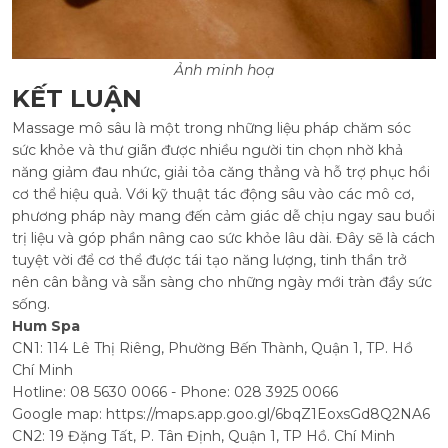
Ảnh minh hoạ
KẾT LUẬN
Massage mô sâu là một trong những liệu pháp chăm sóc
sức khỏe và thư giãn được nhiều người tin chọn nhờ khả
năng giảm đau nhức, giải tỏa căng thẳng và hỗ trợ phục hồi
cơ thể hiệu quả. Với kỹ thuật tác động sâu vào các mô cơ,
phương pháp này mang đến cảm giác dễ chịu ngay sau buổi
trị liệu và góp phần nâng cao sức khỏe lâu dài. Đây sẽ là cách
tuyệt vời để cơ thể được tái tạo năng lượng, tinh thần trở
nên cân bằng và sẵn sàng cho những ngày mới tràn đầy sức
sống.
Hum Spa
CN1: 114 Lê Thị Riêng, Phường Bến Thành, Quận 1, TP. Hồ
Chí Minh
Hotline: 08 5630 0066 - Phone: 028 3925 0066
Google map:
https://maps.app.goo.gl/6bqZ1EoxsGd8Q2NA6
CN2: 19 Đặng Tất, P. Tân Định, Quận 1, TP Hồ. Chí Minh