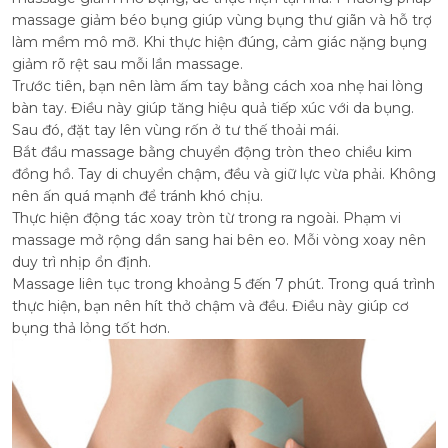
massage giảm béo bụng giúp vùng bụng thư giãn và hỗ trợ
làm mềm mô mỡ. Khi thực hiện đúng, cảm giác nặng bụng
giảm rõ rệt sau mỗi lần massage.
Trước tiên, bạn nên làm ấm tay bằng cách xoa nhẹ hai lòng
bàn tay. Điều này giúp tăng hiệu quả tiếp xúc với da bụng.
Sau đó, đặt tay lên vùng rốn ở tư thế thoải mái.
Bắt đầu massage bằng chuyển động tròn theo chiều kim
đồng hồ. Tay di chuyển chậm, đều và giữ lực vừa phải. Không
nên ấn quá mạnh để tránh khó chịu.
Thực hiện động tác xoay tròn từ trong ra ngoài. Phạm vi
massage mở rộng dần sang hai bên eo. Mỗi vòng xoay nên
duy trì nhịp ổn định.
Massage liên tục trong khoảng 5 đến 7 phút. Trong quá trình
thực hiện, bạn nên hít thở chậm và đều. Điều này giúp cơ
bụng thả lỏng tốt hơn.