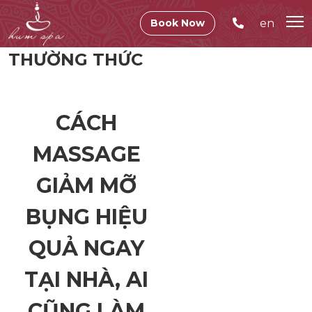
en
Book Now
THƯỜNG THỨC
CÁCH
MASSAGE
GIẢM MỠ
BỤNG HIỆU
QUẢ NGAY
TẠI NHÀ, AI
CŨNG LÀM