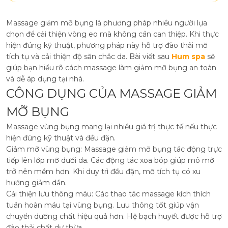
Massage giảm mỡ bụng là phương pháp nhiều người lựa
chọn để cải thiện vòng eo mà không cần can thiệp. Khi thực
hiện đúng kỹ thuật, phương pháp này hỗ trợ đào thải mỡ
tích tụ và cải thiện độ săn chắc da. Bài viết sau
Hum spa
sẽ
giúp bạn hiểu rõ cách massage làm giảm mỡ bụng an toàn
và dễ áp dụng tại nhà.
CÔNG DỤNG CỦA MASSAGE GIẢM
MỠ BỤNG
Massage vùng bụng mang lại nhiều giá trị thực tế nếu thực
hiện đúng kỹ thuật và đều đặn.
Giảm mỡ vùng bụng: Massage giảm mỡ bụng tác động trực
tiếp lên lớp mỡ dưới da. Các động tác xoa bóp giúp mô mỡ
trở nên mềm hơn. Khi duy trì đều đặn, mỡ tích tụ có xu
hướng giảm dần.
Cải thiện lưu thông máu: Các thao tác massage kích thích
tuần hoàn máu tại vùng bụng. Lưu thông tốt giúp vận
chuyển dưỡng chất hiệu quả hơn. Hệ bạch huyết được hỗ trợ
đào thải chất dư thừa.