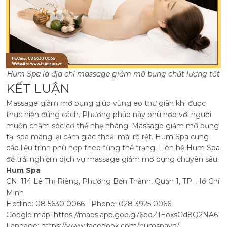
Hum Spa là địa chỉ massage giảm mỡ bụng chất lượng tốt
KẾT LUẬN
Massage giảm mỡ bụng giúp vùng eo thư giãn khi được
thực hiện đúng cách. Phương pháp này phù hợp với người
muốn chăm sóc cơ thể nhẹ nhàng. Massage giảm mỡ bụng
tại spa mang lại cảm giác thoải mái rõ rệt. Hum Spa cung
cấp liệu trình phù hợp theo từng thể trạng. Liên hệ Hum Spa
để trải nghiệm dịch vụ massage giảm mỡ bụng chuyên sâu.
Hum Spa
CN: 114 Lê Thị Riêng, Phường Bến Thành, Quận 1, TP. Hồ Chí
Minh
Hotline: 08 5630 0066 - Phone: 028 3925 0066
Google map:
https://maps.app.goo.gl/6bqZ1EoxsGd8Q2NA6
Fanpage:
https://www.facebook.com/humspavn/