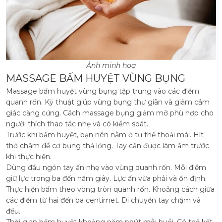
Ảnh minh hoạ
MASSAGE BẤM HUYỆT VÙNG BỤNG
Massage bấm huyệt vùng bụng tập trung vào các điểm
quanh rốn. Kỹ thuật giúp vùng bụng thư giãn và giảm cảm
giác căng cứng. Cách massage bụng giảm mỡ phù hợp cho
người thích thao tác nhẹ và có kiểm soát.
Trước khi bấm huyệt, bạn nên nằm ở tư thế thoải mái. Hít
thở chậm để cơ bụng thả lỏng. Tay cần được làm ấm trước
khi thực hiện.
Dùng đầu ngón tay ấn nhẹ vào vùng quanh rốn. Mỗi điểm
giữ lực trong ba đến năm giây. Lực ấn vừa phải và ổn định.
Thực hiện bấm theo vòng tròn quanh rốn. Khoảng cách giữa
các điểm từ hai đến ba centimet. Di chuyển tay chậm và
đều.
Thời gian bấm huyệt khoảng năm phút mỗi buổi. Có thể kết