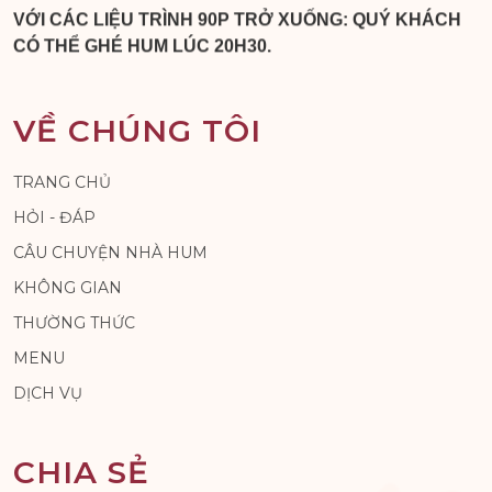
VỚI CÁC LIỆU TRÌNH 90P TRỞ XUỐNG: QUÝ KHÁCH
CÓ THỂ GHÉ HUM LÚC 20H30.
VỀ CHÚNG TÔI
TRANG CHỦ
HỎI - ĐÁP
CÂU CHUYỆN NHÀ HUM
KHÔNG GIAN
THƯỜNG THỨC
MENU
DỊCH VỤ
CHIA SẺ