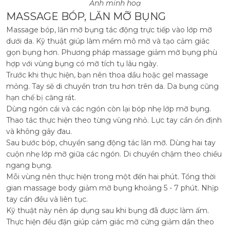
Ảnh minh hoạ
MASSAGE BÓP, LĂN MỠ BỤNG
Massage bóp, lăn mỡ bụng tác động trực tiếp vào lớp mỡ
dưới da. Kỹ thuật giúp làm mềm mô mỡ và tạo cảm giác
gọn bụng hơn. Phương pháp massage giảm mỡ bụng phù
hợp với vùng bụng có mỡ tích tụ lâu ngày.
Trước khi thực hiện, bạn nên thoa dầu hoặc gel massage
mỏng. Tay sẽ di chuyển trơn tru hơn trên da. Da bụng cũng
hạn chế bị căng rát.
Dùng ngón cái và các ngón còn lại bóp nhẹ lớp mỡ bụng.
Thao tác thực hiện theo từng vùng nhỏ. Lực tay cần ổn định
và không gây đau.
Sau bước bóp, chuyển sang động tác lăn mỡ. Dùng hai tay
cuộn nhẹ lớp mỡ giữa các ngón. Di chuyển chậm theo chiều
ngang bụng.
Mỗi vùng nên thực hiện trong một đến hai phút. Tổng thời
gian massage body giảm mỡ bụng khoảng 5 - 7 phút. Nhịp
tay cần đều và liên tục.
Kỹ thuật này nên áp dụng sau khi bụng đã được làm ấm.
Thực hiện đều đặn giúp cảm giác mỡ cứng giảm dần theo