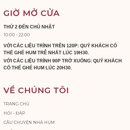
GIỜ MỞ CỬA
THỨ 2 ĐẾN CHỦ NHẬT
10:00 - 22:00
VỚI CÁC LIỆU TRÌNH TRÊN 120P: QUÝ KHÁCH CÓ
THỂ GHÉ HUM TRỄ NHẤT LÚC 19H30.
VỚI CÁC LIỆU TRÌNH 90P TRỞ XUỐNG: QUÝ KHÁCH
CÓ THỂ GHÉ HUM LÚC 20H30.
VỀ CHÚNG TÔI
TRANG CHỦ
HỎI - ĐÁP
CÂU CHUYỆN NHÀ HUM