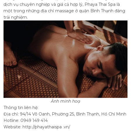
dịch vụ chuyên nghiệp và giá cả hợp lý, Phaya Thai Spa là
một trong những địa chỉ massage ở quận Bình Thạnh đáng
trải nghiệm.
Ảnh minh hoạ
Thông tin liên hệ:
Địa chỉ: 94/14 Võ Oanh, Phường 25, Bình Thạnh, Hồ Chí Minh
Hotline: 0949 149 414
Website: http://phayathaispa .vn/