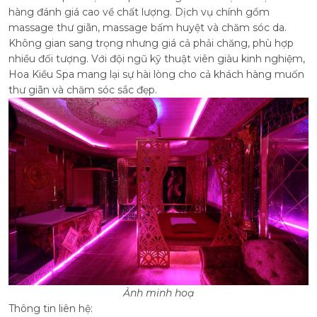
hàng đánh giá cao về chất lượng. Dịch vụ chính gồm
massage thư giãn, massage bấm huyệt và chăm sóc da.
Không gian sang trọng nhưng giá cả phải chăng, phù hợp
nhiều đối tượng.
Với đội ngũ kỹ thuật viên giàu kinh nghiệm,
Hoa Kiều Spa mang lại sự hài lòng cho cả khách hàng muốn
thư giãn và chăm sóc sắc đẹp.
Ảnh minh hoạ
Thông tin liên hệ: