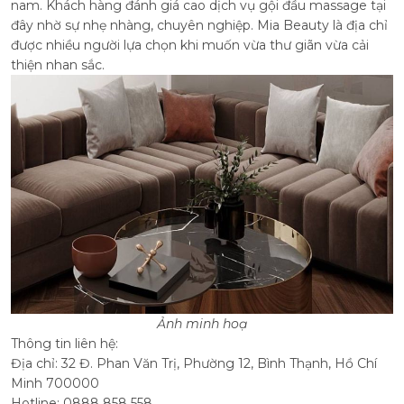
nam.
Khách hàng đánh giá cao dịch vụ gội đầu massage tại
đây nhờ sự nhẹ nhàng, chuyên nghiệp. Mia Beauty là địa chỉ
được nhiều người lựa chọn khi muốn vừa thư giãn vừa cải
thiện nhan sắc.
Ảnh minh hoạ
Thông tin liên hệ:
Địa chỉ: 32 Đ. Phan Văn Trị, Phường 12, Bình Thạnh, Hồ Chí
Minh 700000
Hotline: 0888 858 558