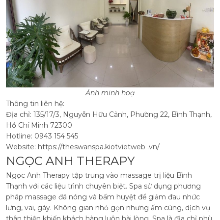
Ảnh minh hoạ
Thông tin liên hệ:
Địa chỉ: 135/17/3, Nguyễn Hữu Cảnh, Phường 22, Bình Thạnh,
Hồ Chí Minh 72300
Hotline: 0943 154 545
Website: https://theswanspa.kiotvietweb .vn/
NGỌC ANH THERAPY
Ngọc Anh Therapy tập trung vào massage trị liệu Bình
Thạnh với các liệu trình chuyên biệt. Spa sử dụng phương
pháp massage đá nóng và bấm huyệt để giảm đau nhức
lưng, vai, gáy.
Không gian nhỏ gọn nhưng ấm cúng, dịch vụ
thân thiện khiến khách hàng luôn hài lòng. Spa là địa chỉ phù