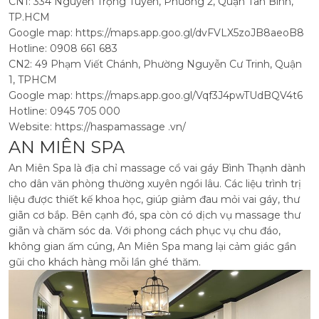
CN1: 334 Nguyễn Trọng Tuyển, Phường 2, Quận Tân Bình,
TP.HCM
Google map: https://maps.app.goo.gl/dvFVLX5zoJB8aeoB8
Hotline: 0908 661 683
CN2: 49 Phạm Viết Chánh, Phường Nguyễn Cư Trinh, Quận
1, TPHCM
Google map: https://maps.app.goo.gl/Vqf3J4pwTUdBQV4t6
Hotline: 0945 705 000
Website: https://haspamassage .vn/
AN MIÊN SPA
An Miên Spa là địa chỉ massage cổ vai gáy Bình Thạnh dành
cho dân văn phòng thường xuyên ngồi lâu. Các liệu trình trị
liệu được thiết kế khoa học, giúp giảm đau mỏi vai gáy, thư
giãn cơ bắp. Bên cạnh đó, spa còn có dịch vụ massage thư
giãn và chăm sóc da.
Với phong cách phục vụ chu đáo,
không gian ấm cúng, An Miên Spa mang lại cảm giác gần
gũi cho khách hàng mỗi lần ghé thăm.