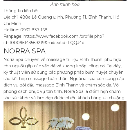
Ảnh minh hoạ
Thông tin liên hệ:
Địa chỉ: 488a Lê Quang Định, Phường 11, Bình Thạnh, Hồ
Chí Minh
Hotline: 0932 837 168
Fanpage: https://www.facebook.com /profile.php?
id=100095143569219&mibextid=LQQJ4d
NORRA SPA
Norra Spa chuyên về massage trị liệu Bình Thạnh, phù hợp
cho người gặp các vấn đề về xương khớp, căng cơ. Tại đây,
kỹ thuật viên sử dụng các phương pháp bấm huyệt chuyên
sâu kết hợp massage toàn thân. Ngoài ra, spa còn cung cấp
dịch vụ gội đầu massage Bình Thạnh và chăm sóc da.
Với
phong cách phục vụ tận tình, Norra Spa là điểm hẹn chăm
sóc sức khỏe và làm đẹp được nhiều khách hàng ưa chuộng.