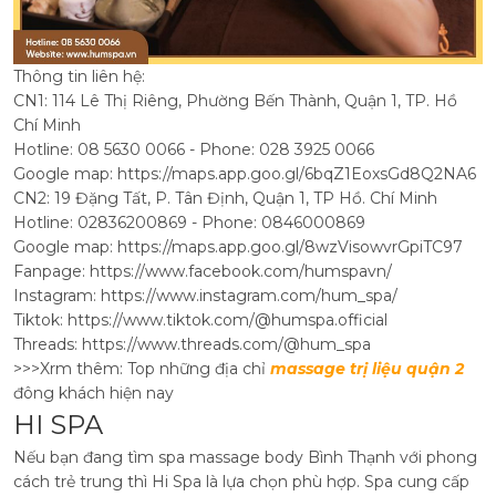
Thông tin liên hệ:
CN1: 114 Lê Thị Riêng, Phường Bến Thành, Quận 1, TP. Hồ
Chí Minh
Hotline: 08 5630 0066 - Phone: 028 3925 0066
Google map:
https://maps.app.goo.gl/6bqZ1EoxsGd8Q2NA6
CN2: 19 Đặng Tất, P. Tân Định, Quận 1, TP Hồ. Chí Minh
Hotline: 02836200869 - Phone: 0846000869
Google map:
https://maps.app.goo.gl/8wzVisowvrGpiTC97
Fanpage:
https://www.facebook.com/humspavn/
Instagram:
https://www.instagram.com/hum_spa/
Tiktok:
https://www.tiktok.com/@humspa.official
Threads:
https://www.threads.com/@hum_spa
>>>Xrm thêm: Top những địa chỉ
massage trị liệu quận 2
đông khách hiện nay
HI SPA
Nếu bạn đang tìm spa massage body Bình Thạnh với phong
cách trẻ trung thì Hi Spa là lựa chọn phù hợp. Spa cung cấp