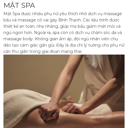
MẬT SPA
Mật Spa được nhiều phụ nữ yêu thích nhờ dịch vụ massage
bầu và massage cổ vai gáy Bình Thạnh. Các liệu trình được
thiết kế an toàn, nhẹ nhàng, giúp mẹ bầu giảm mệt mỏi và
ngủ ngon hơn. Ngoài ra, spa còn có dịch vụ chăm sóc da và
massage body.
Không gian ấm áp, đội ngũ nhân viên chu
đáo tạo cảm giác gần gũi. Đây là địa chỉ lý tưởng cho phụ nữ
cần thư giãn trong giai đoạn mang thai.