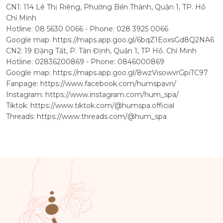
CN1: 114 Lê Thị Riêng, Phường Bến Thành, Quận 1, TP. Hồ
Chí Minh
Hotline: 08 5630 0066 - Phone: 028 3925 0066
Google map:
https://maps.app.goo.gl/6bqZ1EoxsGd8Q2NA6
CN2: 19 Đặng Tất, P. Tân Định, Quận 1, TP Hồ. Chí Minh
Hotline: 02836200869 - Phone: 0846000869
Google map:
https://maps.app.goo.gl/8wzVisowvrGpiTC97
Fanpage:
https://www.facebook.com/humspavn/
Instagram:
https://www.instagram.com/hum_spa/
Tiktok:
https://www.tiktok.com/@humspa.official
Threads:
https://www.threads.com/@hum_spa