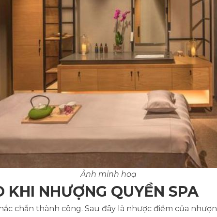
Ảnh minh hoạ
O KHI NHƯỢNG QUYỀN SPA
hắc chắn thành công. Sau đây là nhược điểm của nhượn