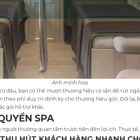
Ảnh minh hoạ
g từ đầu, bạn có thể mượn thương hiệu có sẵn để rút ng
theo phí duy trì định kỳ cho thương hiệu gốc. Đổi lại,
c gói hỗ trợ khác.
 QUYỀN SPA
người thường quan tâm trước tiên đến lợi ích. Thực tế,
P THU HÚT KHÁCH HÀNG NHANH C