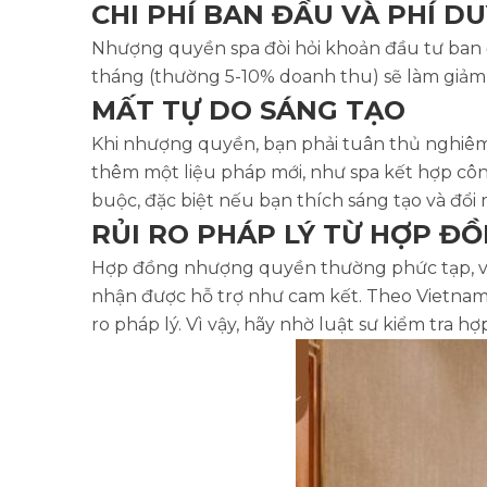
CHI PHÍ BAN ĐẦU VÀ PHÍ DU
Nhượng quyền spa đòi hỏi khoản đầu tư ban đầ
tháng (thường 5-10% doanh thu) sẽ làm giảm 
MẤT TỰ DO SÁNG TẠO
Khi nhượng quyền, bạn phải tuân thủ nghiêm
thêm một liệu pháp mới, như spa kết hợp công
buộc, đặc biệt nếu bạn thích sáng tạo và đổi 
RỦI RO PHÁP LÝ TỪ HỢP Đ
Hợp đồng nhượng quyền thường phức tạp, với
nhận được hỗ trợ như cam kết. Theo Vietnam 
ro pháp lý. Vì vậy, hãy nhờ luật sư kiểm tra h