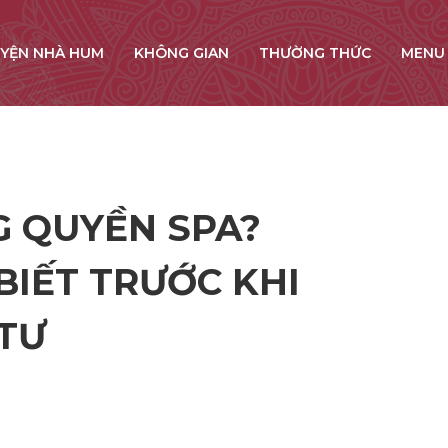
YỆN NHÀ HUM
KHÔNG GIAN
THƯỜNG THỨC
MENU
 QUYỀN SPA?
BIẾT TRƯỚC KHI
TƯ