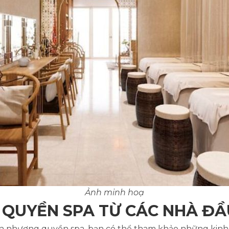
Ảnh minh hoạ
 QUYỀN SPA TỪ CÁC NHÀ ĐẦ
nh nhượng quyền spa, bạn có thể tham khảo những kinh