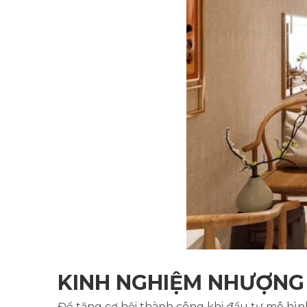
KINH NGHIỆM NHƯỢNG
Để tăng cơ hội thành công khi đầu tư mô hì