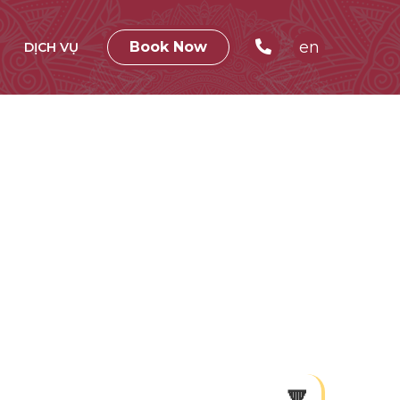
en
Book Now
DỊCH VỤ