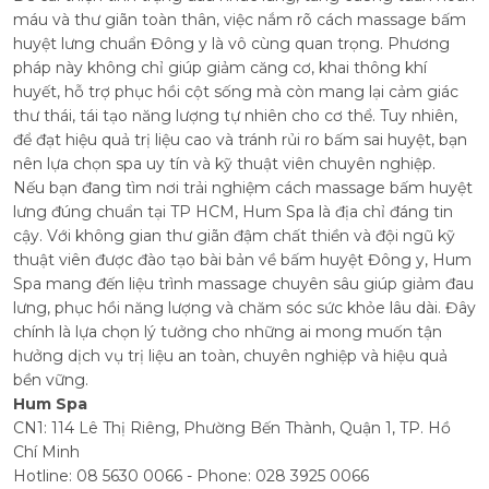
máu và thư giãn toàn thân, việc nắm rõ cách massage bấm
huyệt lưng chuẩn Đông y là vô cùng quan trọng. Phương
pháp này không chỉ giúp giảm căng cơ, khai thông khí
huyết, hỗ trợ phục hồi cột sống mà còn mang lại cảm giác
thư thái, tái tạo năng lượng tự nhiên cho cơ thể. Tuy nhiên,
để đạt hiệu quả trị liệu cao và tránh rủi ro bấm sai huyệt, bạn
nên lựa chọn spa uy tín và kỹ thuật viên chuyên nghiệp.
Nếu bạn đang tìm nơi trải nghiệm cách massage bấm huyệt
lưng đúng chuẩn tại TP HCM, Hum Spa là địa chỉ đáng tin
cậy. Với không gian thư giãn đậm chất thiền và đội ngũ kỹ
thuật viên được đào tạo bài bản về bấm huyệt Đông y, Hum
Spa mang đến liệu trình massage chuyên sâu giúp giảm đau
lưng, phục hồi năng lượng và chăm sóc sức khỏe lâu dài. Đây
chính là lựa chọn lý tưởng cho những ai mong muốn tận
hưởng dịch vụ trị liệu an toàn, chuyên nghiệp và hiệu quả
bền vững.
Hum Spa
CN1: 114 Lê Thị Riêng, Phường Bến Thành, Quận 1, TP. Hồ
Chí Minh
Hotline: 08 5630 0066 - Phone: 028 3925 0066