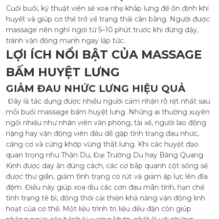
Cuối buổi, kỹ thuật viên sẽ xoa nhẹ khắp lưng để ổn định khí
huyết và giúp cơ thể trở về trạng thái cân bằng. Người được
massage nên nghỉ ngơi từ 5–10 phút trước khi đứng dậy,
tránh vận động mạnh ngay lập tức.
LỢI ÍCH NỔI BẬT CỦA MASSAGE
BẤM HUYỆT LƯNG
GIẢM ĐAU NHỨC LƯNG HIỆU QUẢ
Đây là tác dụng được nhiều người cảm nhận rõ rệt nhất sau
mỗi buổi massage bấm huyệt lưng. Những ai thường xuyên
ngồi nhiều như nhân viên văn phòng, tài xế, người lao động
nặng hay vận động viên đều dễ gặp tình trạng đau nhức,
căng cơ và cứng khớp vùng thắt lưng. Khi các huyệt đạo
quan trọng như Thận Du, Đại Trường Du hay Bàng Quang
Kinh được day ấn đúng cách, các cơ bắp quanh cột sống sẽ
được thư giãn, giảm tình trạng co rút và giảm áp lực lên đĩa
đệm. Điều này giúp xoa dịu các cơn đau mãn tính, hạn chế
tình trạng tê bì, đồng thời cải thiện khả năng vận động linh
hoạt của cơ thể. Một liệu trình trị liệu đều đặn còn giúp