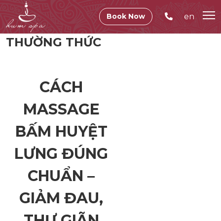
en
Book Now
THƯỜNG THỨC
CÁCH
MASSAGE
BẤM HUYỆT
LƯNG ĐÚNG
CHUẨN –
GIẢM ĐAU,
THƯ GIÃN