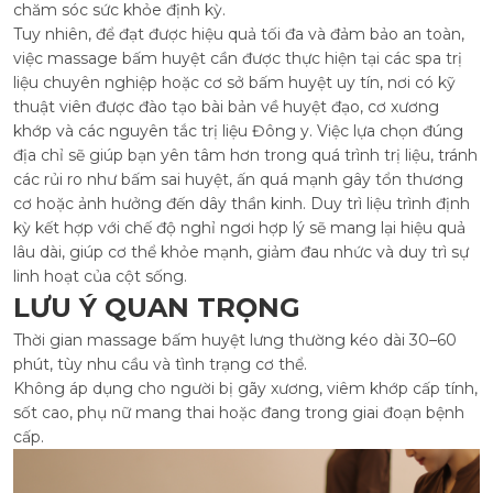
chăm sóc sức khỏe định kỳ.
Tuy nhiên, để đạt được hiệu quả tối đa và đảm bảo an toàn,
việc massage bấm huyệt cần được thực hiện tại các spa trị
liệu chuyên nghiệp hoặc cơ sở bấm huyệt uy tín, nơi có kỹ
thuật viên được đào tạo bài bản về huyệt đạo, cơ xương
khớp và các nguyên tắc trị liệu Đông y. Việc lựa chọn đúng
địa chỉ sẽ giúp bạn yên tâm hơn trong quá trình trị liệu, tránh
các rủi ro như bấm sai huyệt, ấn quá mạnh gây tổn thương
cơ hoặc ảnh hưởng đến dây thần kinh. Duy trì liệu trình định
kỳ kết hợp với chế độ nghỉ ngơi hợp lý sẽ mang lại hiệu quả
lâu dài, giúp cơ thể khỏe mạnh, giảm đau nhức và duy trì sự
linh hoạt của cột sống.
LƯU Ý QUAN TRỌNG
Thời gian massage bấm huyệt lưng thường kéo dài 30–60
phút, tùy nhu cầu và tình trạng cơ thể.
Không áp dụng cho người bị gãy xương, viêm khớp cấp tính,
sốt cao, phụ nữ mang thai hoặc đang trong giai đoạn bệnh
cấp.