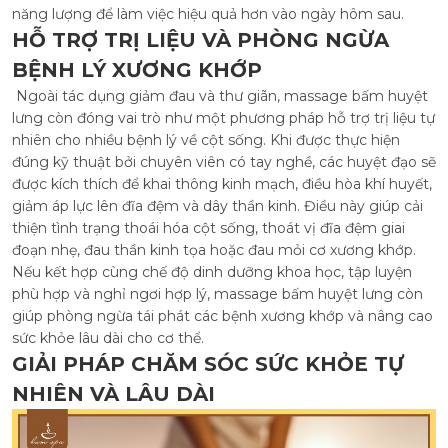
năng lượng để làm việc hiệu quả hơn vào ngày hôm sau.
HỖ TRỢ TRỊ LIỆU VÀ PHÒNG NGỪA
BỆNH LÝ XƯƠNG KHỚP
Ngoài tác dụng giảm đau và thư giãn, massage bấm huyệt
lưng còn đóng vai trò như một phương pháp hỗ trợ trị liệu tự
nhiên cho nhiều bệnh lý về cột sống. Khi được thực hiện
đúng kỹ thuật bởi chuyên viên có tay nghề, các huyệt đạo sẽ
được kích thích để khai thông kinh mạch, điều hòa khí huyết,
giảm áp lực lên đĩa đệm và dây thần kinh. Điều này giúp cải
thiện tình trạng thoái hóa cột sống, thoát vị đĩa đệm giai
đoạn nhẹ, đau thần kinh tọa hoặc đau mỏi cơ xương khớp.
Nếu kết hợp cùng chế độ dinh dưỡng khoa học, tập luyện
phù hợp và nghỉ ngơi hợp lý, massage bấm huyệt lưng còn
giúp phòng ngừa tái phát các bệnh xương khớp và nâng cao
sức khỏe lâu dài cho cơ thể.
GIẢI PHÁP CHĂM SÓC SỨC KHỎE TỰ
NHIÊN VÀ LÂU DÀI