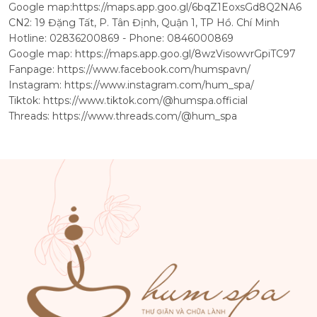
Google map:
https://maps.app.goo.gl/6bqZ1EoxsGd8Q2NA6
CN2: 19 Đặng Tất, P. Tân Định, Quận 1, TP Hồ. Chí Minh
Hotline: 02836200869 - Phone: 0846000869
Google map:
https://maps.app.goo.gl/8wzVisowvrGpiTC97
Fanpage:
https://www.facebook.com/humspavn/
Instagram:
https://www.instagram.com/hum_spa/
Tiktok:
https://www.tiktok.com/@humspa.official
Threads:
https://www.threads.com/@hum_spa