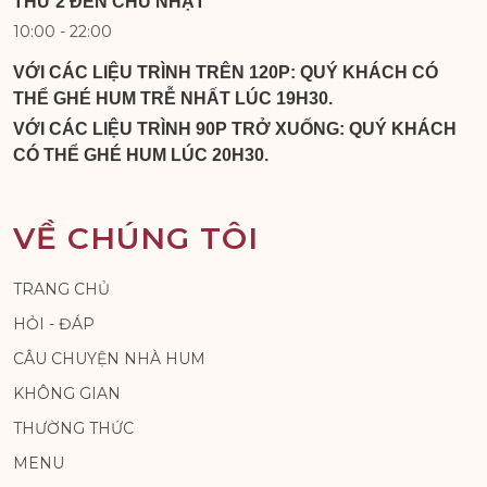
THỨ 2 ĐẾN CHỦ NHẬT
10:00 - 22:00
VỚI CÁC LIỆU TRÌNH TRÊN 120P: QUÝ KHÁCH CÓ
THỂ GHÉ HUM TRỄ NHẤT LÚC 19H30.
VỚI CÁC LIỆU TRÌNH 90P TRỞ XUỐNG: QUÝ KHÁCH
CÓ THỂ GHÉ HUM LÚC 20H30.
VỀ CHÚNG TÔI
TRANG CHỦ
HỎI - ĐÁP
CÂU CHUYỆN NHÀ HUM
KHÔNG GIAN
THƯỜNG THỨC
MENU