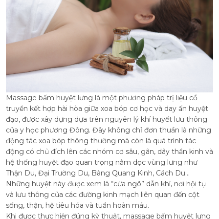
Massage bấm huyệt lưng là một phương pháp trị liệu cổ
truyền kết hợp hài hòa giữa xoa bóp cơ học và day ấn huyệt
đạo, được xây dựng dựa trên nguyên lý khí huyết lưu thông
của y học phương Đông. Đây không chỉ đơn thuần là những
động tác xoa bóp thông thường mà còn là quá trình tác
động có chủ đích lên các nhóm cơ sâu, gân, dây thần kinh và
hệ thống huyệt đạo quan trọng nằm dọc vùng lưng như
Thận Du, Đại Trường Du, Bàng Quang Kinh, Cách Du…
Những huyệt này được xem là “cửa ngõ” dẫn khí, nơi hội tụ
và lưu thông của các đường kinh mạch liên quan đến cột
sống, thận, hệ tiêu hóa và tuần hoàn máu.
Khi được thực hiện đúng kỹ thuật, massage bấm huyệt lưng