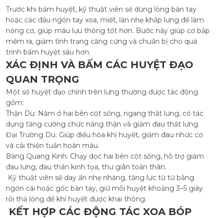
Trước khi bấm huyệt, kỹ thuật viên sẽ dùng lòng bàn tay
hoặc các đầu ngón tay xoa, miết, lăn nhẹ khắp lưng để làm
nóng cơ, giúp máu lưu thông tốt hơn. Bước này giúp cơ bắp
mềm ra, giảm tình trạng căng cứng và chuẩn bị cho quá
trình bấm huyệt sâu hơn.
XÁC ĐỊNH VÀ BẤM CÁC HUYỆT ĐẠO
QUAN TRỌNG
Một số huyệt đạo chính trên lưng thường được tác động
gồm:
Thận Du: Nằm ở hai bên cột sống, ngang thắt lưng, có tác
dụng tăng cường chức năng thận và giảm đau thắt lưng.
Đại Trường Du: Giúp điều hòa khí huyết, giảm đau nhức cơ
và cải thiện tuần hoàn máu.
Bàng Quang Kinh: Chạy dọc hai bên cột sống, hỗ trợ giảm
đau lưng, đau thần kinh tọa, thư giãn toàn thân.
Kỹ thuật viên sẽ day ấn nhẹ nhàng, tăng lực từ từ bằng
ngón cái hoặc gốc bàn tay, giữ mỗi huyệt khoảng 3–5 giây
rồi thả lỏng để khí huyết được khai thông.
KẾT HỢP CÁC ĐỘNG TÁC XOA BÓP