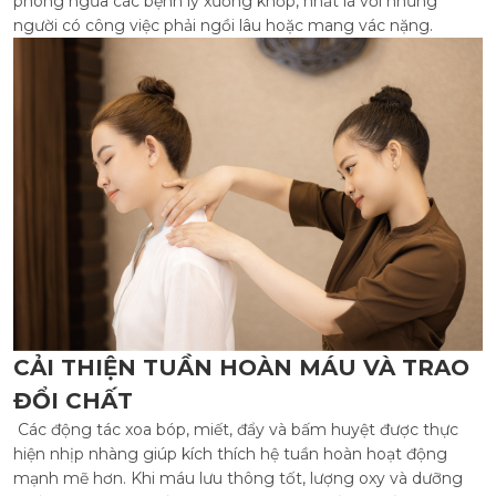
phòng ngừa các bệnh lý xương khớp, nhất là với những
người có công việc phải ngồi lâu hoặc mang vác nặng.
CẢI THIỆN TUẦN HOÀN MÁU VÀ TRAO
ĐỔI CHẤT
Các động tác xoa bóp, miết, đẩy và bấm huyệt được thực
hiện nhịp nhàng giúp kích thích hệ tuần hoàn hoạt động
mạnh mẽ hơn. Khi máu lưu thông tốt, lượng oxy và dưỡng