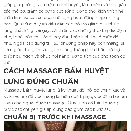
giúp giải phóng sự ứ trệ của khí huyết, làm mềm và thư giãn
các mô cơ, giảm co cứng cột sống, đồng thời kích thích hệ
thần kinh và các cơ quan nội tạng hoạt động nhịp nhàng
hơn. Quá trình day ấn đều đặn còn hỗ trợ giảm đau nhức
lưng, thắt lưng, vai gáy, cải thiện các chứng thoát vị đĩa đệm
nhẹ, thoái hóa cột sống, hay đau thần kinh tọa ở mức độ
nhẹ. Ngoài tác dụng trị liệu, phương pháp này còn mang lại
cảm giác thư giãn sâu, giảm căng thẳng tinh thần, hỗ trợ
giấc ngủ ngon và phục hồi năng lượng tích cực cho toàn cơ
thể.
CÁCH MASSAGE BẤM HUYỆT
LƯNG ĐÚNG CHUẨN
Massage bấm huyệt lưng là kỹ thuật đòi hỏi độ chính xác và
sự khéo léo để vừa mang lại hiệu quả trị liệu, vừa đảm bảo an
toàn cho người được massage. Quy trình cơ bản thường
được các chuyên gia áp dụng bao gồm các bước sau:
CHUẨN BỊ TRƯỚC KHI MASSAGE