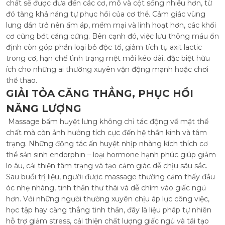
chất sẽ được đưa đến các cơ, mô và cột sống nhiều hơn, từ
đó tăng khả năng tự phục hồi của cơ thể. Cảm giác vùng
lưng dần trở nên ấm áp, mềm mại và linh hoạt hơn, các khối
cơ cũng bớt căng cứng. Bên cạnh đó, việc lưu thông máu ổn
định còn góp phần loại bỏ độc tố, giảm tích tụ axit lactic
trong cơ, hạn chế tình trạng mệt mỏi kéo dài, đặc biệt hữu
ích cho những ai thường xuyên vận động mạnh hoặc chơi
thể thao.
GIẢI TỎA CĂNG THẲNG, PHỤC HỒI
NĂNG LƯỢNG
Massage bấm huyệt lưng không chỉ tác động về mặt thể
chất mà còn ảnh hưởng tích cực đến hệ thần kinh và tâm
trạng. Những động tác ấn huyệt nhịp nhàng kích thích cơ
thể sản sinh endorphin – loại hormone hạnh phúc giúp giảm
lo âu, cải thiện tâm trạng và tạo cảm giác dễ chịu sâu sắc.
Sau buổi trị liệu, người được massage thường cảm thấy đầu
óc nhẹ nhàng, tinh thần thư thái và dễ chìm vào giấc ngủ
hơn. Với những người thường xuyên chịu áp lực công việc,
học tập hay căng thẳng tinh thần, đây là liệu pháp tự nhiên
hỗ trợ giảm stress, cải thiện chất lượng giấc ngủ và tái tạo