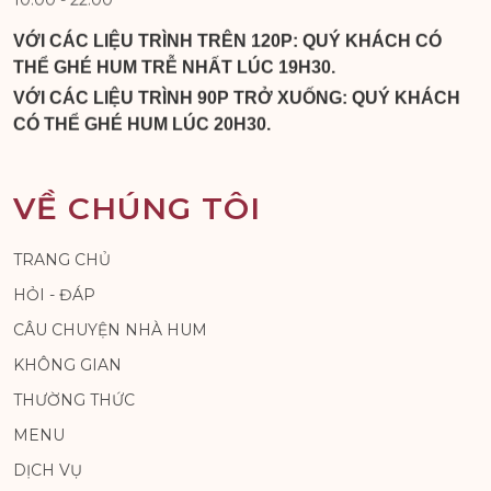
VỚI CÁC LIỆU TRÌNH TRÊN 120P: QUÝ KHÁCH CÓ
THỂ GHÉ HUM TRỄ NHẤT LÚC 19H30.
VỚI CÁC LIỆU TRÌNH 90P TRỞ XUỐNG: QUÝ KHÁCH
CÓ THỂ GHÉ HUM LÚC 20H30.
VỀ CHÚNG TÔI
TRANG CHỦ
HỎI - ĐÁP
CÂU CHUYỆN NHÀ HUM
KHÔNG GIAN
THƯỜNG THỨC
MENU
DỊCH VỤ