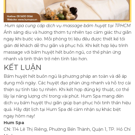
Hum spa cung cấp dịch vụ massage bấm huyệt tại TPHCM
Ánh sáng dịu và hương thơm tự nhiên tạo cảm giác thư giãn
ngay khi bước vào. Mỗi phòng trị liệu đều được thiết kế tối
giản để khách dễ thư giãn và phục hồi. Khi kết hợp liệu trình
massage với bấm huyệt hết buồn ngủ, cơ thể phản ứng
nhanh và tinh thần trở nên tỉnh táo hơn.
KẾT LUẬN
Bấm huyệt hết buồn ngủ là phương pháp an toàn và dễ áp
dụng mỗi ngày. Các huyệt đạo phản ứng nhanh và hỗ trợ cải
thiện sự tỉnh táo tự nhiên. Khi kết hợp đúng kỹ thuật, cơ thể
lấy lại năng lượng chỉ trong vài phút. Hum Spa mang đến
dịch vụ bấm huyệt thư giãn giúp bạn phục hồi tinh thần hiệu
quả. Hãy đặt lịch tại Hum Spa để cảm nhận sự khác biệt
ngay hôm nay!
Hum Spa
CN: 114 Lê Thị Riêng, Phường Bến Thành, Quận 1, TP. Hồ Chí