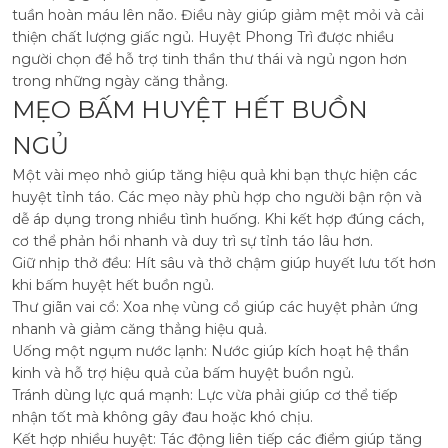
tuần hoàn máu lên não. Điều này giúp giảm mệt mỏi và cải
thiện chất lượng giấc ngủ. Huyệt Phong Trì được nhiều
người chọn để hỗ trợ tinh thần thư thái và ngủ ngon hơn
trong những ngày căng thẳng.
MẸO BẤM HUYỆT HẾT BUỒN
NGỦ
Một vài mẹo nhỏ giúp tăng hiệu quả khi bạn thực hiện các
huyệt tỉnh táo. Các mẹo này phù hợp cho người bận rộn và
dễ áp dụng trong nhiều tình huống. Khi kết hợp đúng cách,
cơ thể phản hồi nhanh và duy trì sự tỉnh táo lâu hơn.
Giữ nhịp thở đều: Hít sâu và thở chậm giúp huyết lưu tốt hơn
khi bấm huyệt hết buồn ngủ.
Thư giãn vai cổ: Xoa nhẹ vùng cổ giúp các huyệt phản ứng
nhanh và giảm căng thẳng hiệu quả.
Uống một ngụm nước lạnh: Nước giúp kích hoạt hệ thần
kinh và hỗ trợ hiệu quả của bấm huyệt buồn ngủ.
Tránh dùng lực quá mạnh: Lực vừa phải giúp cơ thể tiếp
nhận tốt mà không gây đau hoặc khó chịu.
Kết hợp nhiều huyệt: Tác động liên tiếp các điểm giúp tăng