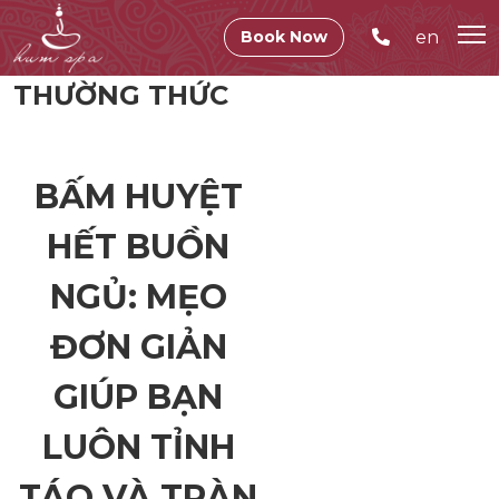
en
Book Now
THƯỜNG THỨC
BẤM HUYỆT
HẾT BUỒN
NGỦ: MẸO
ĐƠN GIẢN
GIÚP BẠN
LUÔN TỈNH
TÁO VÀ TRÀN