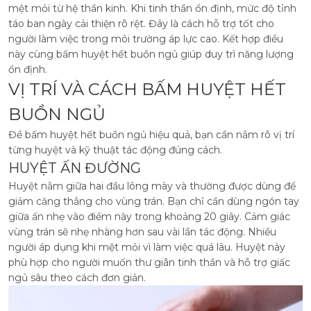
mệt mỏi từ hệ thần kinh. Khi tinh thần ổn định, mức độ tỉnh
táo ban ngày cải thiện rõ rệt. Đây là cách hỗ trợ tốt cho
người làm việc trong môi trường áp lực cao. Kết hợp điều
này cùng bấm huyệt hết buồn ngủ giúp duy trì năng lượng
ổn định.
VỊ TRÍ VÀ CÁCH BẤM HUYỆT HẾT
BUỒN NGỦ
Để bấm huyệt hết buồn ngủ hiệu quả, bạn cần nắm rõ vị trí
từng huyệt và kỹ thuật tác động đúng cách.
HUYỆT ẤN ĐƯỜNG
Huyệt nằm giữa hai đầu lông mày và thường được dùng để
giảm căng thẳng cho vùng trán. Bạn chỉ cần dùng ngón tay
giữa ấn nhẹ vào điểm này trong khoảng 20 giây. Cảm giác
vùng trán sẽ nhẹ nhàng hơn sau vài lần tác động. Nhiều
người áp dụng khi mệt mỏi vì làm việc quá lâu. Huyệt này
phù hợp cho người muốn thư giãn tinh thần và hỗ trợ giấc
ngủ sâu theo cách đơn giản.