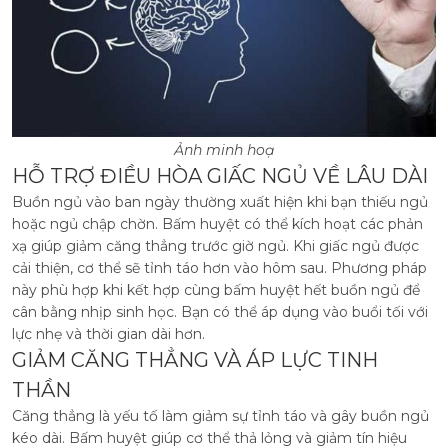
Ảnh minh hoạ
HỖ TRỢ ĐIỀU HÒA GIẤC NGỦ VỀ LÂU DÀI
Buồn ngủ vào ban ngày thường xuất hiện khi bạn thiếu ngủ
hoặc ngủ chập chờn. Bấm huyệt có thể kích hoạt các phản
xạ giúp giảm căng thẳng trước giờ ngủ. Khi giấc ngủ được
cải thiện, cơ thể sẽ tỉnh táo hơn vào hôm sau. Phương pháp
này phù hợp khi kết hợp cùng bấm huyệt hết buồn ngủ để
cân bằng nhịp sinh học. Bạn có thể áp dụng vào buổi tối với
lực nhẹ và thời gian dài hơn.
GIẢM CĂNG THẲNG VÀ ÁP LỰC TINH
THẦN
Căng thẳng là yếu tố làm giảm sự tỉnh táo và gây buồn ngủ
kéo dài. Bấm huyệt giúp cơ thể thả lỏng và giảm tín hiệu