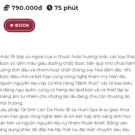
790.000đ
75 phút
BOOK
Hoắc Bì (lớp vỏ ngoài của vị thuốc hoắc hương hoặc các loại thả
dược vỏ sẫm màu giàu dưỡng chất) được trân quý nhờ chứa hà
lượng tinh dầu và nhóm hoạt chất chống oxy hóa đậm đặc. Khi
được điều chế và kết hợp cùng công nghệ thẩm mỹ hiện đại,
nguồn nguyên liệu này có khả năng "đánh thức" các tế bào biểu
bì đang ngủ quên, củng cố hàng rào lipid bảo vệ và thiết lập lại
màng ẩm tự nhiên cho những làn da đang chịu tổn thương do
môi trường.
Liệu pháp Tái Sinh Làn Da Hoắc Bì tại Hum Spa là sự giao thoa
hoàn hảo giữa công nghệ điện di ion kết hợp ánh sáng sinh học
tân tiến và nguồn nguyên liệu tự nhiên thuần khiết. Bằng việc
ứng dụng phác đồ đắp hai lớp mặt nạ đặc biệt chuyên sâu, liệu