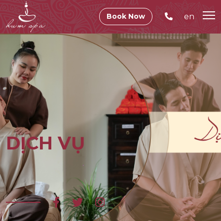
en
Book Now
DỊCH VỤ