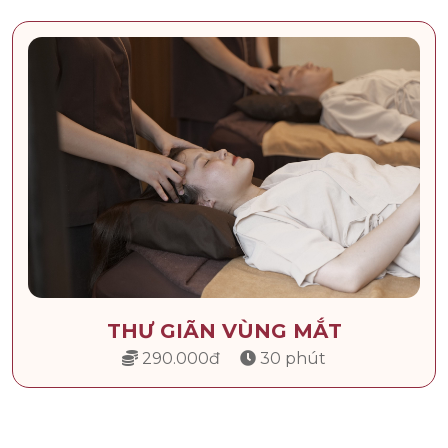
THƯ GIÃN VÙNG MẮT
290.000đ
30 phút