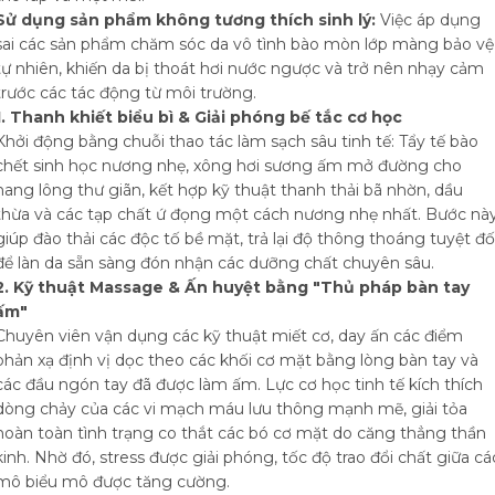
Sử dụng sản phẩm không tương thích sinh lý:
Việc áp dụng
sai các sản phẩm chăm sóc da vô tình bào mòn lớp màng bảo vệ
tự nhiên, khiến da bị thoát hơi nước ngược và trở nên nhạy cảm
trước các tác động từ môi trường.
1. Thanh khiết biểu bì & Giải phóng bế tắc cơ học
Khởi động bằng chuỗi thao tác làm sạch sâu tinh tế: Tẩy tế bào
chết sinh học nương nhẹ, xông hơi sương ấm mở đường cho
nang lông thư giãn, kết hợp kỹ thuật thanh thải bã nhờn, dầu
thừa và các tạp chất ứ đọng một cách nương nhẹ nhất. Bước nà
giúp đào thải các độc tố bề mặt, trả lại độ thông thoáng tuyệt đố
để làn da sẵn sàng đón nhận các dưỡng chất chuyên sâu.
2. Kỹ thuật Massage & Ấn huyệt bằng "Thủ pháp bàn tay
ấm"
Chuyên viên vận dụng các kỹ thuật miết cơ, day ấn các điểm
phản xạ định vị dọc theo các khối cơ mặt bằng lòng bàn tay và
các đầu ngón tay đã được làm ấm. Lực cơ học tinh tế kích thích
dòng chảy của các vi mạch máu lưu thông mạnh mẽ, giải tỏa
hoàn toàn tình trạng co thắt các bó cơ mặt do căng thẳng thần
kinh. Nhờ đó, stress được giải phóng, tốc độ trao đổi chất giữa cá
mô biểu mô được tăng cường.