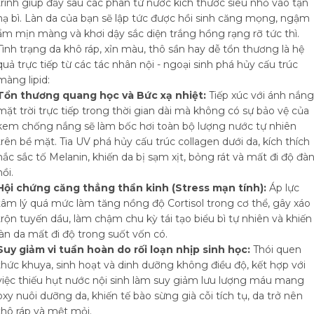
trình giúp đẩy sâu các phân tử nước kích thước siêu nhỏ vào tận
hạ bì. Làn da của bạn sẽ lập tức được hồi sinh căng mọng, ngậm
ẩm mịn màng và khơi dậy sắc diện trắng hồng rạng rỡ tức thì.
Tình trạng da khô ráp, xỉn màu, thô sần hay dễ tổn thương là hệ
quả trực tiếp từ các tác nhân nội - ngoại sinh phá hủy cấu trúc
màng lipid:
Tổn thương quang học và Bức xạ nhiệt:
Tiếp xúc với ánh nắng
mặt trời trực tiếp trong thời gian dài mà không có sự bảo vệ của
kem chống nắng sẽ làm bốc hơi toàn bộ lượng nước tự nhiên
trên bề mặt. Tia UV phá hủy cấu trúc collagen dưới da, kích thích
hắc sắc tố Melanin, khiến da bị sạm xịt, bỏng rát và mất đi độ đà
hồi.
Hội chứng căng thẳng thần kinh (Stress mạn tính):
Áp lực
tâm lý quá mức làm tăng nồng độ Cortisol trong cơ thể, gây xáo
trộn tuyến dầu, làm chậm chu kỳ tái tạo biểu bì tự nhiên và khiến
làn da mất đi độ trong suốt vốn có.
Suy giảm vi tuần hoàn do rối loạn nhịp sinh học:
Thói quen
thức khuya, sinh hoạt và dinh dưỡng không điều độ, kết hợp với
việc thiếu hụt nước nội sinh làm suy giảm lưu lượng máu mang
oxy nuôi dưỡng da, khiến tế bào sừng già cỗi tích tụ, da trở nên
thô ráp và mệt mỏi.