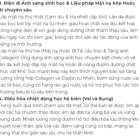
3. Điện di Ánh sáng sinh học & Liệu pháp Mặt nạ kép Hoắc
Bì chuyên sâu
Lớp mặt nạ thứ nhất (Làm dịu & Hạ nhiệt cấp tốc): Làn da được
bao bọc bởi lớp mặt nạ tự nhiên giàu hoạt chất xoa dịu, kết hợp
công nghệ điện di ion giúp dòng dưỡng chất thẩm thấu sâu, làm
dịu ngay tức thì cảm giác bỏng rát, thô sần do tác động của ánh
nắng và môi trường.
Lớp mặt nạ thứ hai (Mặt nạ Hoắc Bì Tái cấu trúc & Tăng sinh
Collagen): Ứng dụng ánh sáng sinh học chuyên biệt chiếu vỗ về
lên da, kết hợp đắp lớp mặt nạ Hoắc Bì nồng đượm dưỡng chất
thực vật khô. Sức mạnh kép này kích thích nguyên bào sợi tăng
cường tổng hợp Collagen và Elastin tự nhiên, bơm sũng nước và
các tế bào, củng cố hàng rào giữ nước và hỗ trợ phục hồi các tổn
thương biểu bì từ sâu bên trong.
4. Điều hòa nhiệt động học hệ biên (Vai và Bụng)
Trong suốt quá trình chăm sóc da mặt, cơ thể bạn sẽ được ôm ấ
bởi các túi chườm thảo dược ấm áp đặt tại vùng bả vai và vùng
bụng dưới. Nhiệt lượng nồng đượm hỗ trợ điều hòa lưu thông khí
huyết toàn thân, giải tỏa các điểm căng cứng cơ bắp, mang lại
trạng thái thư giãn sâu sắc cho hệ thần kinh.