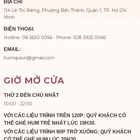
ĐỊA CHỈ
114 Lê Thị Riêng, Phường Bến Thành, Quận 1, TP. Hồ Chí
Minh
ĐIỆN THOẠI:
Hotline: 08 5630 0066 - Phone: 028 3925 0066
EMAIL:
humspavn@gmail.com
GIỜ MỞ CỬA
THỨ 2 ĐẾN CHỦ NHẬT
10:00 - 22:00
VỚI CÁC LIỆU TRÌNH TRÊN 120P: QUÝ KHÁCH CÓ
THỂ GHÉ HUM TRỄ NHẤT LÚC 19H30.
VỚI CÁC LIỆU TRÌNH 90P TRỞ XUỐNG: QUÝ KHÁCH
CÓ THỂ GHÉ HUM LÚC 20H30.