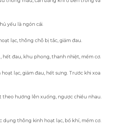
lưu thông máu, cân bằng khí ở bên trong và
ủ yếu là ngón cái.
oạt lạc, thông chỗ bị tắc, giảm đau.
, hết đau, khu phong, thanh nhiệt, mềm cơ.
hoạt lạc, giảm đau, hết sưng. Trước khi xoa
iết theo hướng lên xuống, ngược chiều nhau.
c dụng thông kinh hoạt lạc, bổ khí, mềm cơ.