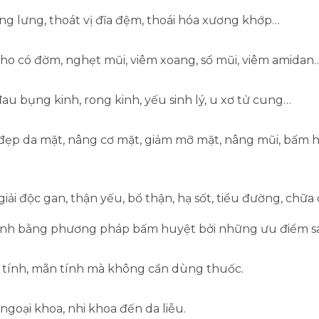
sống lưng, thoát vị đĩa đệm, thoái hóa xương khớp…
o có đờm, nghẹt mũi, viêm xoang, sổ mũi, viêm amidan
au bụng kinh, rong kinh, yếu sinh lý, u xơ tử cung…
đẹp da mặt, nâng cơ mặt, giảm mỡ mặt, nâng mũi, bấm h
giải độc gan, thận yếu, bổ thận, hạ sốt, tiểu đường, chữa
nh bằng phương pháp bấm huyệt bởi những ưu điểm sa
 tính, mãn tính mà không cần dùng thuốc.
ngoại khoa, nhi khoa đến da liễu.