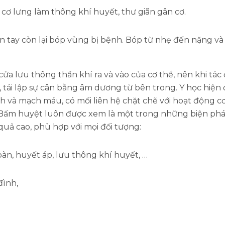
ơ lưng làm thông khí huyết, thư giãn gân cơ.
n tay còn lại bóp vùng bị bệnh. Bóp từ nhẹ đến nặng và t
cửa lưu thông thần khí ra và vào của cơ thể, nên khi t
ể, tái lập sự cân bằng âm dương từ bên trong. Y học hiện
nh và mạch máu, có mối liên hệ chặt chẽ với hoạt động c
 Bấm huyệt luôn được xem là một trong những biện phá
 quả cao, phù hợp với mọi đối tượng:
hoàn, huyết áp, lưu thông khí huyết, …
đình,