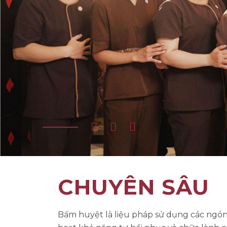
CHUYÊN SÂU
Bấm huyệt là liệu pháp sử dụng các ngón t