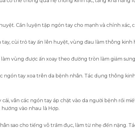
của cơ thể thông qua hệ thống kinh lạc, tăng khả năng 
yệt. Cần luyện tập ngón tay cho mạnh và chính xác, ch
tay, cùi trỏ tay ấn lên huyệt, vùng đau làm thông kinh h
c làm vùng được ấn xoay theo đường tròn làm giảm sưng
c ngón tay xoa trên da bệnh nhân. Tác dụng thông kinh 
 cái, vân các ngón tay áp chặt vào da người bệnh rồi m
u hướng vào nhau là Hợp.
ân sao cho tiếng vỗ trầm đục, làm từ nhẹ đến nặng. Tá