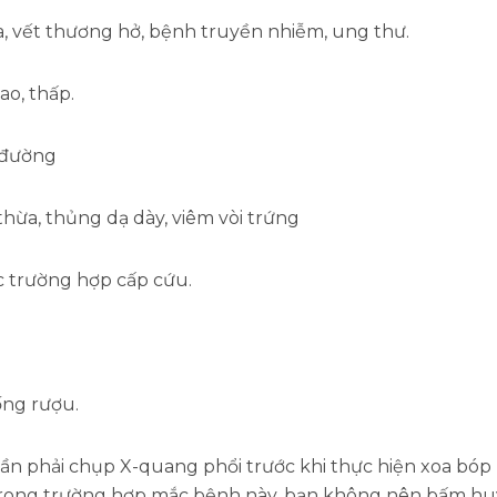
a, vết thương hở, bệnh truyền nhiễm, ung thư.
ao, thấp.
 đường
thừa, thủng dạ dày, viêm vòi trứng
ác trường hợp cấp cứu.
ống rượu.
 cần phải chụp X-quang phổi trước khi thực hiện xoa b
. Trong trường hợp mắc bệnh này, bạn không nên bấm 