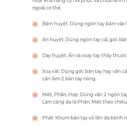
hoạt khả năng tự hồi phục và chữa lành 
ngoài cơ thể.
Bấm huyệt: Dùng ngón tay bấm vào hu
Ấn huyệt: Dùng ngón tay cái, gốc bàn 
Day huyệt: Ấn và xoay tay thầy thuố
Xoa xát: Dùng gốc bàn tay hay vân cá
cần làm 2 bàn tay nóng.
Miết, Phân, Hợp: Dùng vân 2 ngón tay
Làm căng da là Phân. Miết theo chiề
Phát: Khum bàn tay vỗ lên da bệnh nh