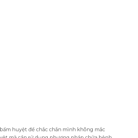
óp bấm huyệt để chắc chắn mình không mắc
huyệt mà cần sử dụng phương pháp chữa bệnh