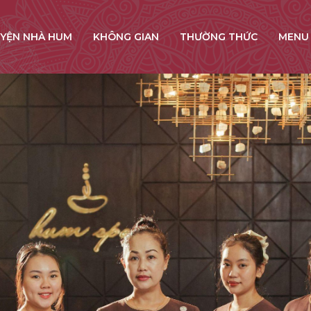
YỆN NHÀ HUM
KHÔNG GIAN
THƯỜNG THỨC
MENU