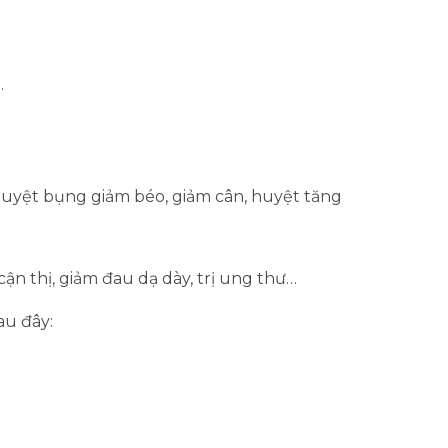
…
uyệt bụng giảm béo, giảm cân, huyệt tăng
 cận thị, giảm đau dạ dày, trị ung thư…
u đây: