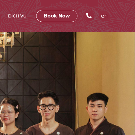
en
Book Now
DỊCH VỤ