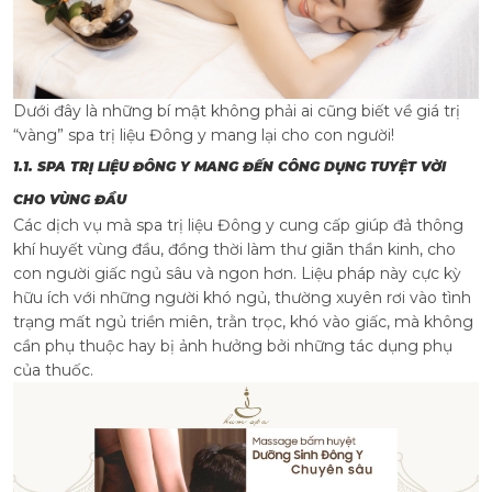
Dưới đây là những bí mật không phải ai cũng biết về giá trị
“vàng” spa trị liệu Đông y mang lại cho con người!
1.1. SPA TRỊ LIỆU ĐÔNG Y MANG ĐẾN CÔNG DỤNG TUYỆT VỜI
CHO VÙNG ĐẦU
Các dịch vụ mà spa trị liệu Đông y cung cấp giúp đả thông
khí huyết vùng đầu, đồng thời làm thư giãn thần kinh, cho
con người giấc ngủ sâu và ngon hơn. Liệu pháp này cực kỳ
hữu ích với những người khó ngủ, thường xuyên rơi vào tình
trạng mất ngủ triền miên, trằn trọc, khó vào giấc, mà không
cần phụ thuộc hay bị ảnh hưởng bởi những tác dụng phụ
của thuốc.