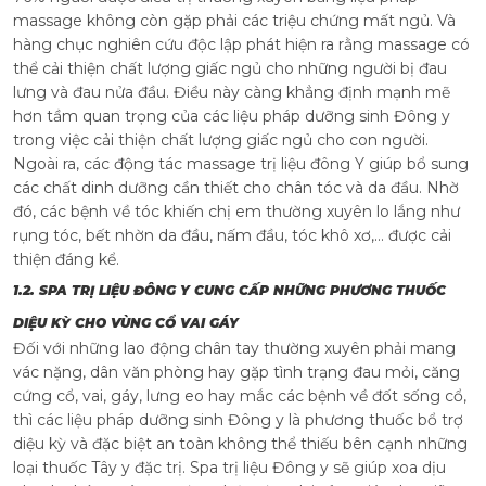
massage không còn gặp phải các triệu chứng mất ngủ. Và
hàng chục nghiên cứu độc lập phát hiện ra rằng massage có
thể cải thiện chất lượng giấc ngủ cho những người bị đau
lưng và đau nửa đầu. Điều này càng khẳng định mạnh mẽ
hơn tầm quan trọng của các liệu pháp dưỡng sinh Đông y
trong việc cải thiện chất lượng giấc ngủ cho con người.
Ngoài ra, các động tác massage trị liệu đông Y giúp bổ sung
các chất dinh dưỡng cần thiết cho chân tóc và da đầu. Nhờ
đó, các bệnh về tóc khiến chị em thường xuyên lo lắng như
rụng tóc, bết nhờn da đầu, nấm đầu, tóc khô xơ,... được cải
thiện đáng kể.
1.2. SPA TRỊ LIỆU ĐÔNG Y CUNG CẤP NHỮNG PHƯƠNG THUỐC
DIỆU KỲ CHO VÙNG CỔ VAI GÁY
Đối với những lao động chân tay thường xuyên phải mang
vác nặng, dân văn phòng hay gặp tình trạng đau mỏi, căng
cứng cổ, vai, gáy, lưng eo hay mắc các bệnh về đốt sống cổ,
thì các liệu pháp dưỡng sinh Đông y là phương thuốc bổ trợ
diệu kỳ và đặc biệt an toàn không thể thiếu bên cạnh những
loại thuốc Tây y đặc trị. Spa trị liệu Đông y sẽ giúp xoa dịu