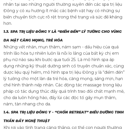
nhân tại sao những người thường xuyên đến các spa trị liệu
Đông y có xu hướng ít mắc các bệnh vặt hay có những sự
biến chuyển tích cực rõ rệt trong thể trạng và sức đề kháng
hơn.
1.3. SPA TRỊ LIỆU ĐÔNG Y LÀ “ĐIẾM ĐẾN” LÝ TƯỞNG CHO VÙNG
DA MẶT CĂNG MỌNG, TRẺ HÓA
Những vết nhăn, mụn thâm, nám sạm - dấu hiệu của quá
trình lão hóa tự nhiên luôn là nỗi lo lắng của bất kỳ chị em
phụ nữ nào sau khi bước qua tuổi 25. Là mô hình spa áp
dụng những kỹ thuật dưỡng sinh cổ truyền chuẩn xác, cùng
dược liệu quý hiếm, mô hình spa trị liệu Đông y là “điểm đến”
lý tưởng cho một làn da trẻ hóa, căng mọng, sáng mịn, hạn
chế hình thành nếp nhăn. Các động tác massage trong liệu
pháp có tác dụng thúc đẩy quá trình trao đổi chất mạnh mẽ,
cho da luôn hồng hào, đẩy lùi các độc tố gây mụn thâm,
nám, tàn nhang cho da.
1.4. SPA TRỊ LIỆU ĐÔNG Y - “CHỐN RETREAT” ĐIỀU DƯỠNG TINH
THẦN ĐẦY NGHỆ THUẬT
Khi rơi vào tình trạng căng thẳng, cơ thể con người thường