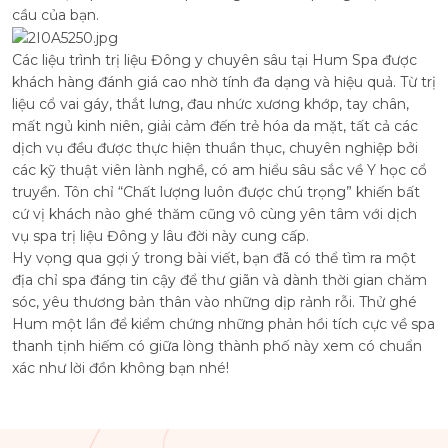
cầu của bạn.
Các liệu trình trị liệu Đông y chuyên sâu tại Hum Spa được
khách hàng đánh giá cao nhờ tính đa dạng và hiệu quả. Từ trị
liệu cổ vai gáy, thắt lưng, đau nhức xương khớp, tay chân,
mất ngủ kinh niên, giải cảm đến trẻ hóa da mặt, tất cả các
dịch vụ đều được thực hiện thuần thục, chuyên nghiệp bởi
các kỹ thuật viên lành nghề, có am hiểu sâu sắc về Y học cổ
truyền. Tôn chỉ “Chất lượng luôn được chú trọng” khiến bất
cứ vị khách nào ghé thăm cũng vô cùng yên tâm với dịch
vụ spa trị liệu Đông y lâu đời này cung cấp.
Hy vọng qua gợi ý trong bài viết, bạn đã có thể tìm ra một
địa chỉ spa đáng tin cậy để thư giãn và dành thời gian chăm
sóc, yêu thương bản thân vào những dịp rảnh rỗi. Thử ghé
Hum
một lần để kiểm chứng những phản hồi tích cực về spa
thanh tịnh hiếm có giữa lòng thành phố này xem có chuẩn
xác như lời đồn không bạn nhé!