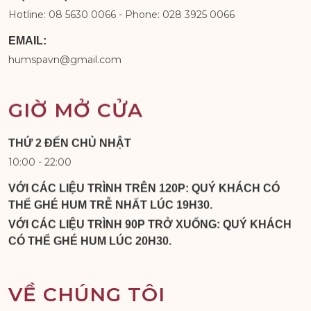
Hotline: 08 5630 0066 - Phone: 028 3925 0066
EMAIL:
humspavn@gmail.com
GIỜ MỞ CỬA
THỨ 2 ĐẾN CHỦ NHẬT
10:00 - 22:00
VỚI CÁC LIỆU TRÌNH TRÊN 120P: QUÝ KHÁCH CÓ
THỂ GHÉ HUM TRỄ NHẤT LÚC 19H30.
VỚI CÁC LIỆU TRÌNH 90P TRỞ XUỐNG: QUÝ KHÁCH
CÓ THỂ GHÉ HUM LÚC 20H30.
VỀ CHÚNG TÔI