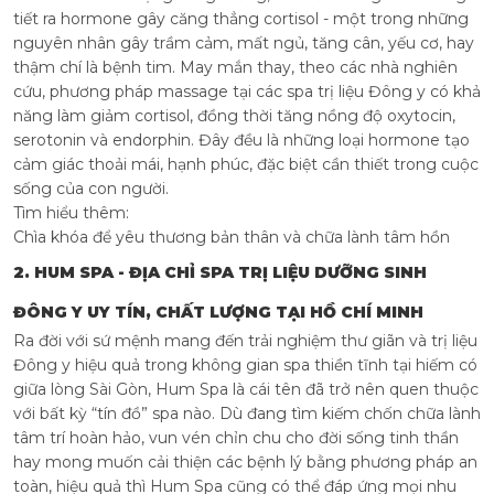
tiết ra hormone gây căng thẳng cortisol - một trong những
nguyên nhân gây trầm cảm, mất ngủ, tăng cân, yếu cơ, hay
thậm chí là bệnh tim. May mắn thay, theo các nhà nghiên
cứu, phương pháp massage tại các spa trị liệu Đông y có khả
năng làm giảm cortisol, đồng thời tăng nồng độ oxytocin,
serotonin và endorphin. Đây đều là những loại hormone tạo
cảm giác thoải mái, hạnh phúc, đặc biệt cần thiết trong cuộc
sống của con người.
Tìm hiểu thêm:
Chìa khóa để yêu thương bản thân và chữa lành tâm hồn
2. HUM SPA - ĐỊA CHỈ SPA TRỊ LIỆU DƯỠNG SINH
ĐÔNG Y UY TÍN, CHẤT LƯỢNG TẠI HỒ CHÍ MINH
Ra đời với sứ mệnh mang đến trải nghiệm thư giãn và trị liệu
Đông y hiệu quả trong không gian spa thiền tĩnh tại hiếm có
giữa lòng Sài Gòn, Hum Spa là cái tên đã trở nên quen thuộc
với bất kỳ “tín đồ” spa nào. Dù đang tìm kiếm chốn chữa lành
tâm trí hoàn hảo, vun vén chỉn chu cho đời sống tinh thần
hay mong muốn cải thiện các bệnh lý bằng phương pháp an
toàn, hiệu quả thì Hum Spa cũng có thể đáp ứng mọi nhu