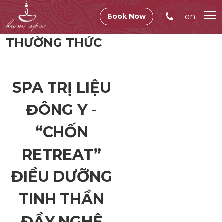
en
Book Now
THƯỜNG THỨC
SPA TRỊ LIỆU
ĐÔNG Y -
“CHỐN
RETREAT”
ĐIỀU DƯỠNG
TINH THẦN
ĐẦY NGHỆ