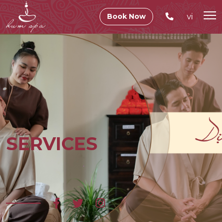
vi
Book Now
SERVICES