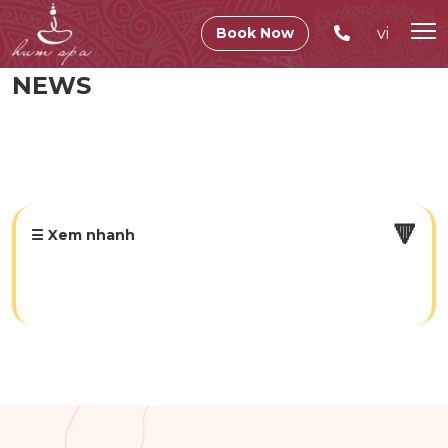
vi
Book Now
NEWS
🔻
☰ Xem nhanh