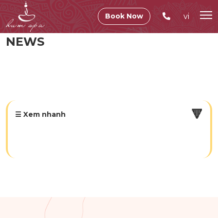
vi
Book Now
NEWS
🔻
☰ Xem nhanh