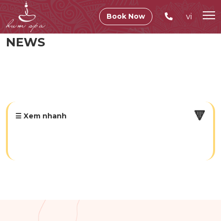
vi
Book Now
NEWS
🔻
☰ Xem nhanh