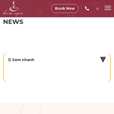
vi
Book Now
NEWS
🔻
☰ Xem nhanh