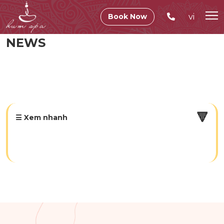
vi
Book Now
NEWS
🔻
☰ Xem nhanh