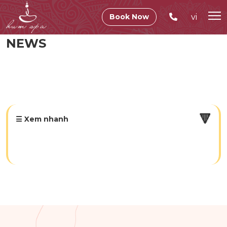
vi
Book Now
NEWS
🔻
☰ Xem nhanh