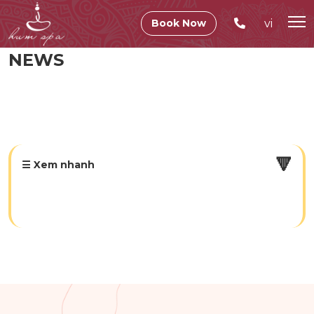
vi
Book Now
NEWS
🔻
☰ Xem nhanh