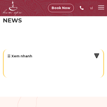
vi
Book Now
NEWS
🔻
☰ Xem nhanh