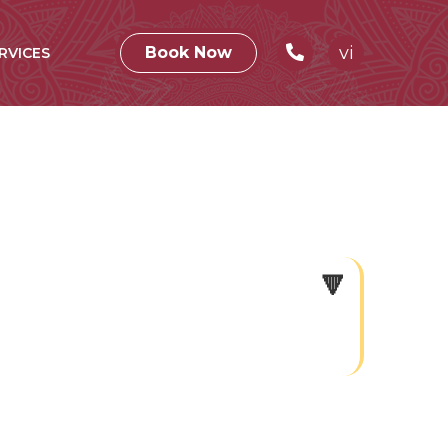
vi
Book Now
RVICES
🔻