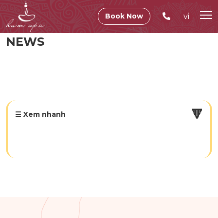
vi
Book Now
NEWS
🔻
☰ Xem nhanh